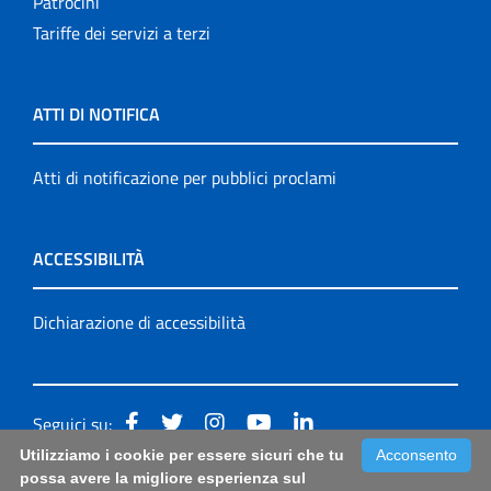
Patrocini
Tariffe dei servizi a terzi
ATTI DI NOTIFICA
Atti di notificazione per pubblici proclami
ACCESSIBILITÀ
Dichiarazione di accessibilità
Seguici su:
Utilizziamo i cookie per essere sicuri che tu
Acconsento
Accessibilità: form di segnalazione di prima istanza per
possa avere la migliore esperienza sul