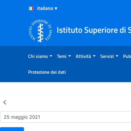
Salta al Contenuto
Salta al Footer
Istituto Superiore di 
Chi siamo
Temi
Attività
Servizi
Pub
Protezione dei dati
Risultati della Ricerca - Ev