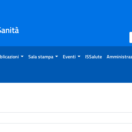
Sanità
blicazioni
Sala stampa
Eventi
ISSalute
Amministraz
enti