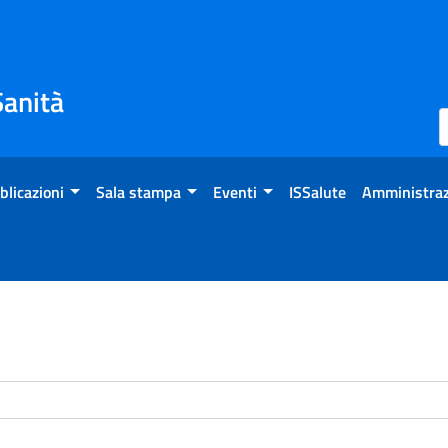
Sanità
blicazioni
Sala stampa
Eventi
ISSalute
Amministraz
enti