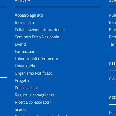
ATTIVITÀ
SER
Accesso agli atti
Aul
Basi di dati
Ban
Collaborazioni internazionali
Bibl
Comitato Etico Nazionale
Patr
Eventi
Tari
Formazione
Laboratori di riferimento
ATT
Linee guida
Organismo Notificato
Atti
Progetti
Pubblicazioni
Registri e sorveglianze
ACC
Ricerca collaboratori
Scuola
Dich