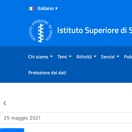
Salta al Contenuto
Salta al Footer
Istituto Superiore di 
Chi siamo
Temi
Attività
Servizi
Pub
Protezione dei dati
Risultati della Ricerca - Ev