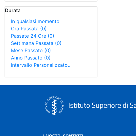
Durata
In qualsiasi momento
Ora Passata
(0)
Passate 24 Ore
(0)
Settimana Passata
(0)
Mese Passato
(0)
Anno Passato
(0)
Intervallo Personalizzato…
Istituto Superiore di S