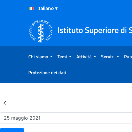
Salta al Contenuto
Salta al Footer
Istituto Superiore di 
Chi siamo
Temi
Attività
Servizi
Pub
Protezione dei dati
Risultati della Ricerca - Ev