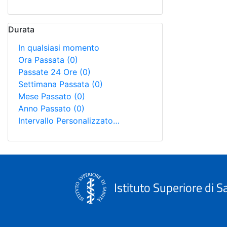
Durata
In qualsiasi momento
Ora Passata
(0)
Passate 24 Ore
(0)
Settimana Passata
(0)
Mese Passato
(0)
Anno Passato
(0)
Intervallo Personalizzato…
Istituto Superiore di S