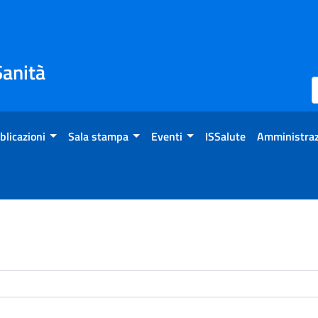
Sanità
blicazioni
Sala stampa
Eventi
ISSalute
Amministraz
enti