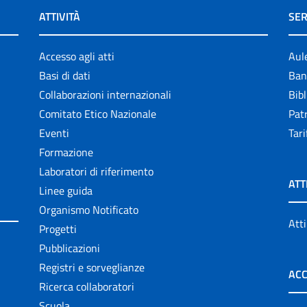
ATTIVITÀ
SER
Accesso agli atti
Aul
Basi di dati
Ban
Collaborazioni internazionali
Bibl
Comitato Etico Nazionale
Patr
Eventi
Tari
Formazione
Laboratori di riferimento
ATT
Linee guida
Organismo Notificato
Atti
Progetti
Pubblicazioni
Registri e sorveglianze
ACC
Ricerca collaboratori
Scuola