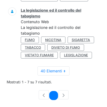
La legislazione ed il controllo del
tabagismo
Contenuto Web
La legislazione ed il controllo del
tabagismo
FUMO
NICOTINA
SIGARETTA
TABACCO
DIVIETO DI FUMO
VIETATO FUMARE
LEGISLAZIONE
40 Elementi
Mostrati 1 - 7 su 7 risultati.
Pagina
1