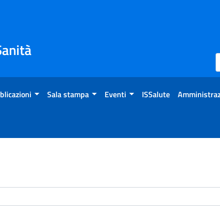
Sanità
blicazioni
Sala stampa
Eventi
ISSalute
Amministraz
enti