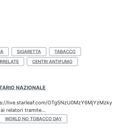
NA
SIGARETTA
TABACCO
RRELATE
CENTRI ANTIFUMO
ITARIO NAZIONALE
 https://live.starleaf.com/OTg5NzU0MzY6MjYzMzky
 relatori tramite...
WORLD NO TOBACCO DAY