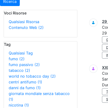
Ricerca
Voci Risorse
Ricerca
29
Qualsiasi Risorsa
Co
Contenuto Web
(2)
29
Tag
Qualsiasi Tag
fumo
(2)
fumo passivo
(2)
XX
tabacco
(2)
Co
world no tobacco day
(2)
Sar
centri antifumo
(1)
Dur
danni da fumo
(1)
giornata mondiale senza tabacco
(1)
nicotina
(1)