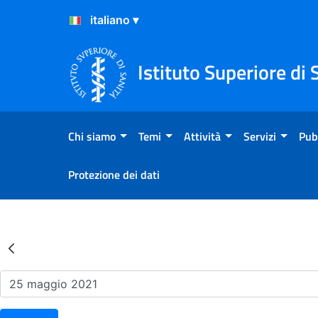
Salta al Contenuto
Salta al Footer
Istituto Superiore di 
Chi siamo
Temi
Attività
Servizi
Pub
Protezione dei dati
Risultati della Ricerca - Ev