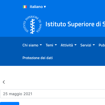
Salta al Contenuto
Salta al Footer
Istituto Superiore di 
Chi siamo
Temi
Attività
Servizi
Pub
Protezione dei dati
Risultati della Ricerca - Ev