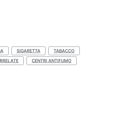
NA
SIGARETTA
TABACCO
RRELATE
CENTRI ANTIFUMO