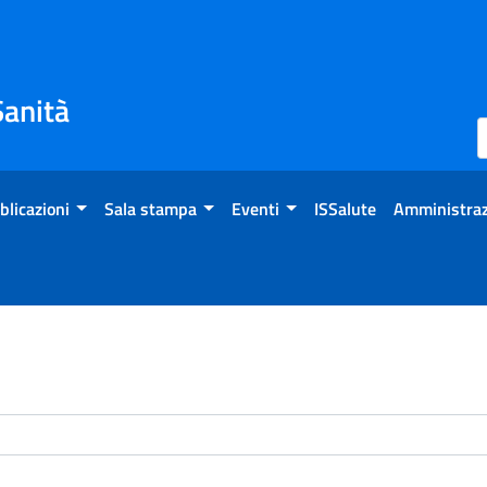
Sanità
blicazioni
Sala stampa
Eventi
ISSalute
Amministraz
enti