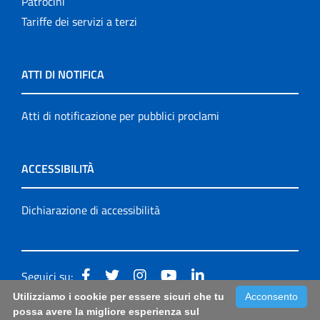
Patrocini
Tariffe dei servizi a terzi
ATTI DI NOTIFICA
Atti di notificazione per pubblici proclami
ACCESSIBILITÀ
Dichiarazione di accessibilità
Seguici su:
Utilizziamo i cookie per essere sicuri che tu
Acconsento
Accessibilità: form di segnalazione di prima istanza per
possa avere la migliore esperienza sul