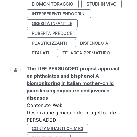
BIOMONITORAGGIO
STUDI IN VIVO
INTERFERENTI ENDOCRINI
OBESITÀ INFANTILE
PUBERTÀ PRECOCE
PLASTICIZZANTI
BISFENOLO A
FTALATI
TELARCA PREMATURO
The LIFE PERSUADED project approach
on phthalates and bisphenol A
biomonitoring in Italian mother-child
pairs linking exposure and juvenile
diseases
Contenuto Web
Descrizione generale del progetto Life
PERSUADED
CONTAMINANTI CHIMICI