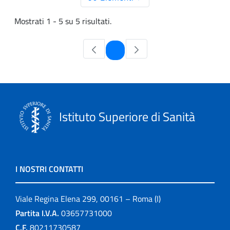
Mostrati 1 - 5 su 5 risultati.
Pagina
1
Istituto Superiore di Sanità
I NOSTRI CONTATTI
Viale Regina Elena 299, 00161 – Roma (I)
Partita I.V.A.
03657731000
C.F.
80211730587