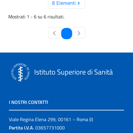
8 Elementi
Mostrati 1 - 6 su 6 risultati.
Pagina
1
Istituto Superiore di Sanità
I NOSTRI CONTATTI
Viale Regina Elena 299, 00161 – Roma (I)
Partita I.V.A.
03657731000