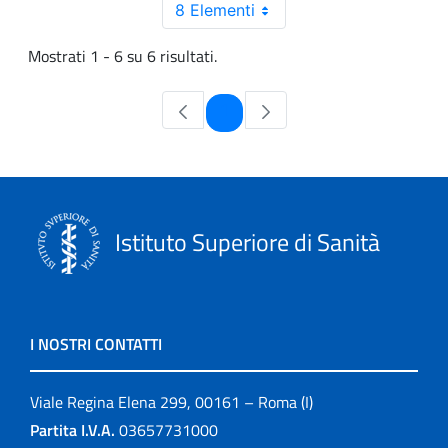
8 Elementi
Mostrati 1 - 6 su 6 risultati.
Pagina
1
Istituto Superiore di Sanità
I NOSTRI CONTATTI
Viale Regina Elena 299, 00161 – Roma (I)
Partita I.V.A.
03657731000