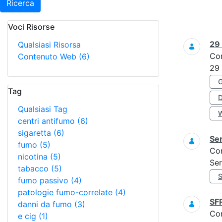
Ricerca
Voci Risorse
Ricerca
29
Qualsiasi Risorsa
Co
Contenuto Web
(6)
29
Tag
Qualsiasi Tag
centri antifumo
(6)
sigaretta
(6)
Ser
fumo
(5)
Co
nicotina
(5)
Ser
tabacco
(5)
fumo passivo
(4)
patologie fumo-correlate
(4)
SF
danni da fumo
(3)
Co
e cig
(1)