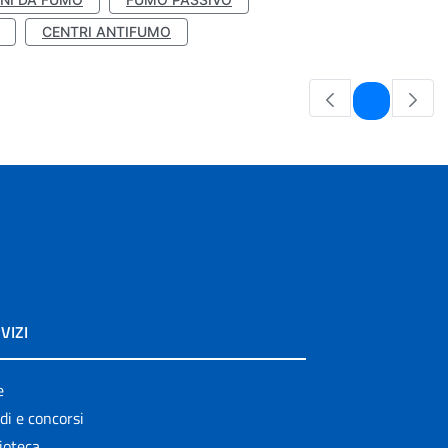
CENTRI ANTIFUMO
Pagina
1
VIZI
e
di e concorsi
ioteca