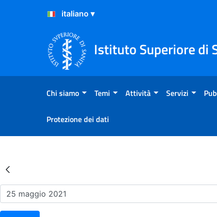
Salta al Contenuto
Salta al Footer
Istituto Superiore di 
Chi siamo
Temi
Attività
Servizi
Pub
Protezione dei dati
Risultati della Ricerca - Ev