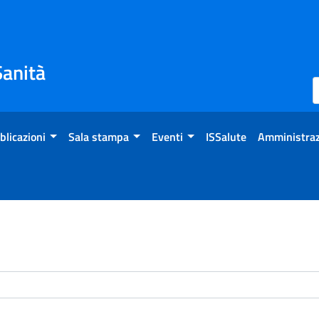
Sanità
blicazioni
Sala stampa
Eventi
ISSalute
Amministraz
enti