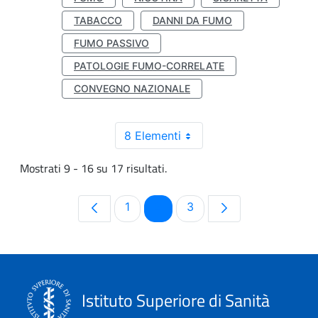
TABACCO
DANNI DA FUMO
FUMO PASSIVO
PATOLOGIE FUMO-CORRELATE
CONVEGNO NAZIONALE
8 Elementi
Mostrati 9 - 16 su 17 risultati.
Pagina
Pagina
Pagina
1
2
3
Istituto Superiore di Sanità