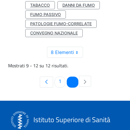
TABACCO
DANNI DA FUMO
FUMO PASSIVO
PATOLOGIE FUMO-CORRELATE
CONVEGNO NAZIONALE
8 Elementi
Mostrati 9 - 12 su 12 risultati.
Pagina
Pagina
1
2
Istituto Superiore di Sanità