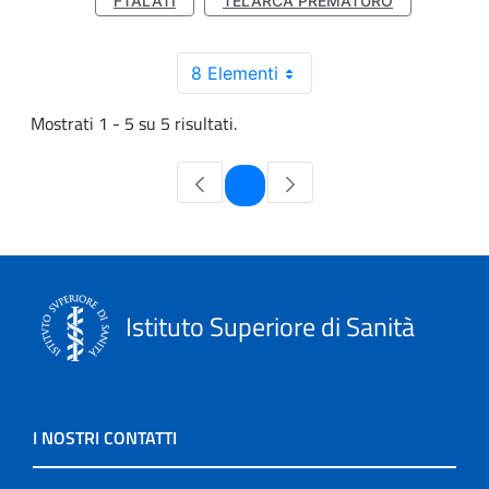
FTALATI
TELARCA PREMATURO
8 Elementi
Mostrati 1 - 5 su 5 risultati.
Pagina
1
Istituto Superiore di Sanità
I NOSTRI CONTATTI