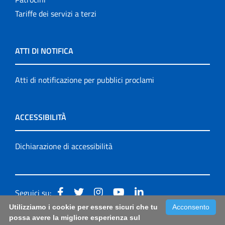
Tariffe dei servizi a terzi
ATTI DI NOTIFICA
Atti di notificazione per pubblici proclami
ACCESSIBILITÀ
Dichiarazione di accessibilità
Seguici su:
Utilizziamo i cookie per essere sicuri che tu
Acconsento
Accessibilità: form di segnalazione di prima istanza per
possa avere la migliore esperienza sul