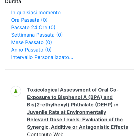
Durata
In qualsiasi momento
Ora Passata
(0)
Passate 24 Ore
(0)
Settimana Passata
(0)
Mese Passato
(0)
Anno Passato
(0)
Intervallo Personalizzato…
Ricerca
Toxicological Assessment of Oral Co-
Exposure to Bisphenol A (BPA) and
Bis(2-ethylhexyl) Phthalate (DEHP) in
Juvenile Rats at Environmentally
Relevant Dose Levels: Evaluation of the
Synergic, Additive or Antagonistic Effects
Contenuto Web