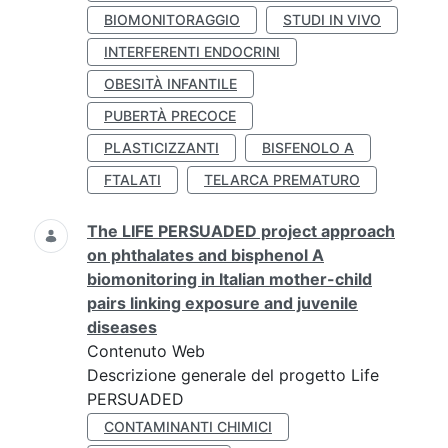
BIOMONITORAGGIO
STUDI IN VIVO
INTERFERENTI ENDOCRINI
OBESITÀ INFANTILE
PUBERTÀ PRECOCE
PLASTICIZZANTI
BISFENOLO A
FTALATI
TELARCA PREMATURO
The LIFE PERSUADED project approach
on phthalates and bisphenol A
biomonitoring in Italian mother-child
pairs linking exposure and juvenile
diseases
Contenuto Web
Descrizione generale del progetto Life
PERSUADED
CONTAMINANTI CHIMICI