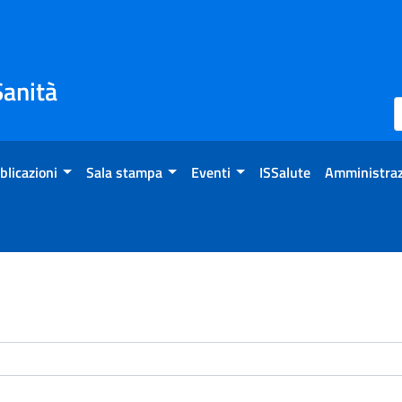
Sanità
blicazioni
Sala stampa
Eventi
ISSalute
Amministraz
enti