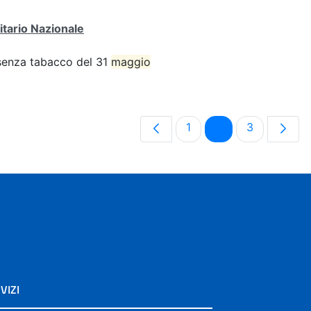
itario Nazionale
e senza tabacco del 31
maggio
Pagina
Pagina
Pagina
1
2
3
VIZI