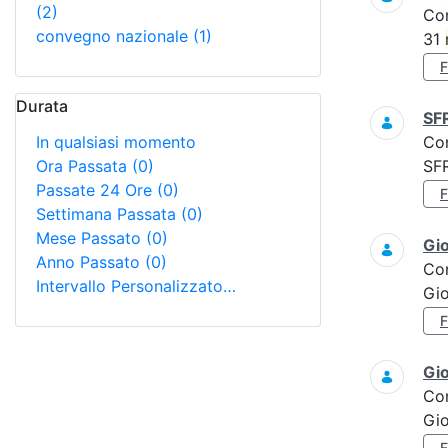
(2)
Co
convegno nazionale
(1)
31
Durata
SF
In qualsiasi momento
Co
Ora Passata
(0)
SF
Passate 24 Ore
(0)
Settimana Passata
(0)
Mese Passato
(0)
Gi
Anno Passato
(0)
Co
Intervallo Personalizzato…
Gi
Gi
Co
Gio