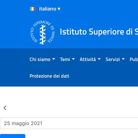
Salta al Contenuto
Salta al Footer
Istituto Superiore di 
Chi siamo
Temi
Attività
Servizi
Pub
Protezione dei dati
Risultati della Ricerca - Ev