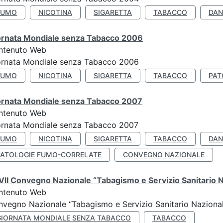
FUMO
NICOTINA
SIGARETTA
TABACCO
DAN
ornata Mondiale senza Tabacco 2006
ntenuto Web
ornata Mondiale senza Tabacco 2006
FUMO
NICOTINA
SIGARETTA
TABACCO
PAT
ornata Mondiale senza Tabacco 2007
ntenuto Web
ornata Mondiale senza Tabacco 2007
FUMO
NICOTINA
SIGARETTA
TABACCO
DAN
PATOLOGIE FUMO-CORRELATE
CONVEGNO NAZIONALE
II Convegno Nazionale “Tabagismo e Servizio Sanitario 
ntenuto Web
vegno Nazionale “Tabagismo e Servizio Sanitario Nazionale”
GIORNATA MONDIALE SENZA TABACCO
TABACCO