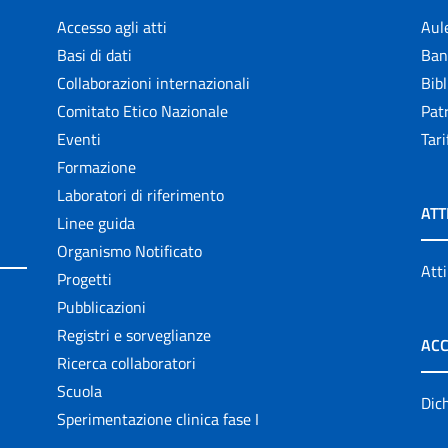
Accesso agli atti
Aul
Basi di dati
Ban
Collaborazioni internazionali
Bibl
Comitato Etico Nazionale
Patr
Eventi
Tari
Formazione
Laboratori di riferimento
ATT
Linee guida
Organismo Notificato
Atti
Progetti
Pubblicazioni
Registri e sorveglianze
ACC
Ricerca collaboratori
Scuola
Dich
Sperimentazione clinica fase I