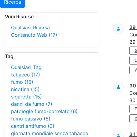
Ricerca
Voci Risorse
Ricerca
29
Qualsiasi Risorsa
Co
Contenuto Web
(17)
29
Tag
Qualsiasi Tag
tabacco
(17)
fumo
(15)
3
nicotina
(15)
Co
sigaretta
(15)
30
danni da fumo
(7)
patologie fumo-correlate
(6)
fumo passivo
(5)
D
centri antifumo
(3)
giornata mondiale senza tabacco
31