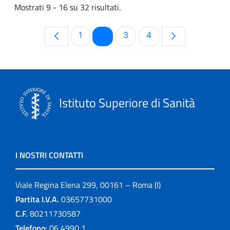
Mostrati 9 - 16 su 32 risultati.
Pagina
Pagina
Pagina
Pagina
1
2
3
4
Istituto Superiore di Sanità
I NOSTRI CONTATTI
Viale Regina Elena 299, 00161 – Roma (I)
Partita I.V.A.
03657731000
C.F.
80211730587
Telefono:
06 4990 1