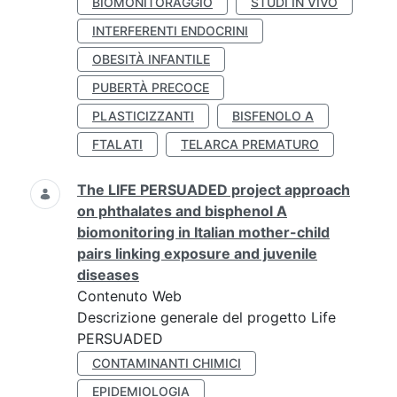
BIOMONITORAGGIO
STUDI IN VIVO
INTERFERENTI ENDOCRINI
OBESITÀ INFANTILE
PUBERTÀ PRECOCE
PLASTICIZZANTI
BISFENOLO A
FTALATI
TELARCA PREMATURO
The LIFE PERSUADED project approach
on phthalates and bisphenol A
biomonitoring in Italian mother-child
pairs linking exposure and juvenile
diseases
Contenuto Web
Descrizione generale del progetto Life
PERSUADED
CONTAMINANTI CHIMICI
EPIDEMIOLOGIA