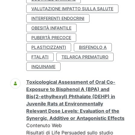
VALUTAZIONE IMPATTO SULLA SALUTE
INTERFERENTI ENDOCRINI
OBESITÀ INFANTILE
PUBERTÀ PRECOCE
PLASTICIZZANTI
BISFENOLO A
FTALATI
TELARCA PREMATURO
INQUINAME
Toxicological Assessment of Oral Co-
Exposure to Bisphenol A (BPA) and
Bis(2-ethylhexyl) Phthalate (DEHP) in
Juvenile Rats at Environmentally
Relevant Dose Levels: Evaluation of the
Synergic, Additive or Antagonistic Effects
Contenuto Web
Risultati di Life Persuaded sullo studio