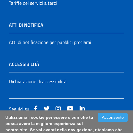
Tariffe dei servizi a terzi
ATTI DI NOTIFICA
Atti di notificazione per pubblici proclami
ACCESSIBILITÀ
Dichiarazione di accessibilità
Seguici su:
Utilizziamo i cookie per essere sicuri che tu
Acconsento
Accessibilità: form di segnalazione di prima istanza per
possa avere la migliore esperienza sul
nostro sito. Se vai avanti nella navigazione, riteniamo che
questa pagina
|
Note Legali
|
Sitemap