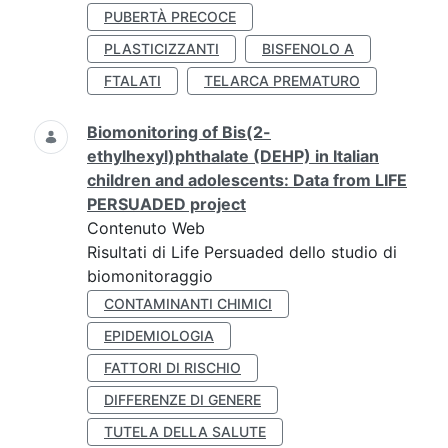
PUBERTÀ PRECOCE
PLASTICIZZANTI
BISFENOLO A
FTALATI
TELARCA PREMATURO
Biomonitoring of Bis(2-
ethylhexyl)phthalate (DEHP) in Italian
children and adolescents: Data from LIFE
PERSUADED project
Contenuto Web
Risultati di Life Persuaded dello studio di
biomonitoraggio
CONTAMINANTI CHIMICI
EPIDEMIOLOGIA
FATTORI DI RISCHIO
DIFFERENZE DI GENERE
TUTELA DELLA SALUTE