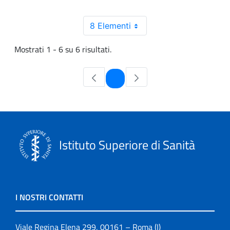
8 Elementi
Mostrati 1 - 6 su 6 risultati.
Pagina
1
Istituto Superiore di Sanità
I NOSTRI CONTATTI
Viale Regina Elena 299, 00161 – Roma (I)