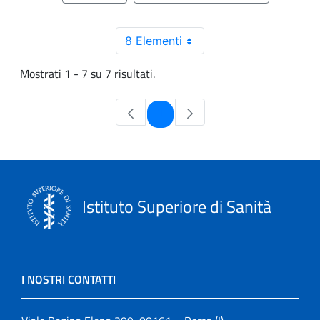
8 Elementi
Mostrati 1 - 7 su 7 risultati.
Pagina
1
Istituto Superiore di Sanità
I NOSTRI CONTATTI