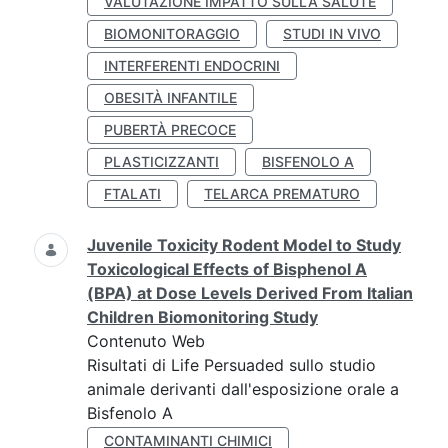
VALUTAZIONE IMPATTO SULLA SALUTE
BIOMONITORAGGIO
STUDI IN VIVO
INTERFERENTI ENDOCRINI
OBESITÀ INFANTILE
PUBERTÀ PRECOCE
PLASTICIZZANTI
BISFENOLO A
FTALATI
TELARCA PREMATURO
Juvenile Toxicity Rodent Model to Study
Toxicological Effects of Bisphenol A
(BPA) at Dose Levels Derived From Italian
Children Biomonitoring Study
Contenuto Web
Risultati di Life Persuaded sullo studio
animale derivanti dall'esposizione orale a
Bisfenolo A
CONTAMINANTI CHIMICI