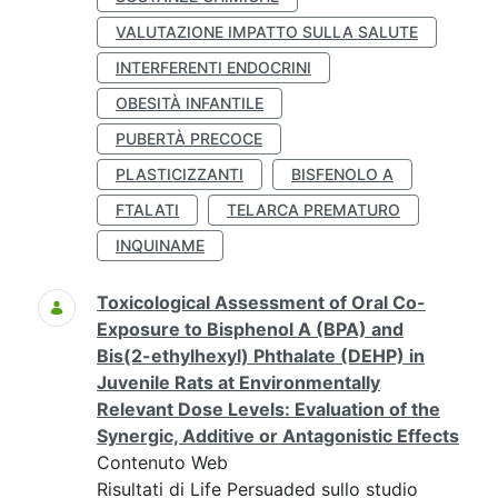
VALUTAZIONE IMPATTO SULLA SALUTE
INTERFERENTI ENDOCRINI
OBESITÀ INFANTILE
PUBERTÀ PRECOCE
PLASTICIZZANTI
BISFENOLO A
FTALATI
TELARCA PREMATURO
INQUINAME
Toxicological Assessment of Oral Co-
Exposure to Bisphenol A (BPA) and
Bis(2-ethylhexyl) Phthalate (DEHP) in
Juvenile Rats at Environmentally
Relevant Dose Levels: Evaluation of the
Synergic, Additive or Antagonistic Effects
Contenuto Web
Risultati di Life Persuaded sullo studio