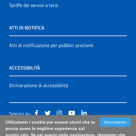
Tariffe dei servizi a terzi
ATTI DI NOTIFICA
Atti di notificazione per pubblici proclami
ACCESSIBILITÀ
Dichiarazione di accessibilità
Seguici su:
Utilizziamo i cookie per essere sicuri che tu
Acconsento
Accessibilità: form di segnalazione di prima istanza per
possa avere la migliore esperienza sul
nostro sito. Se vai avanti nella navigazione, riteniamo che