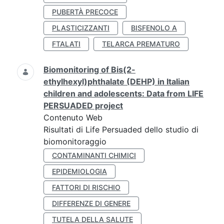
PUBERTÀ PRECOCE
PLASTICIZZANTI
BISFENOLO A
FTALATI
TELARCA PREMATURO
Biomonitoring of Bis(2-
ethylhexyl)phthalate (DEHP) in Italian
children and adolescents: Data from LIFE
PERSUADED project
Contenuto Web
Risultati di Life Persuaded dello studio di
biomonitoraggio
CONTAMINANTI CHIMICI
EPIDEMIOLOGIA
FATTORI DI RISCHIO
DIFFERENZE DI GENERE
TUTELA DELLA SALUTE