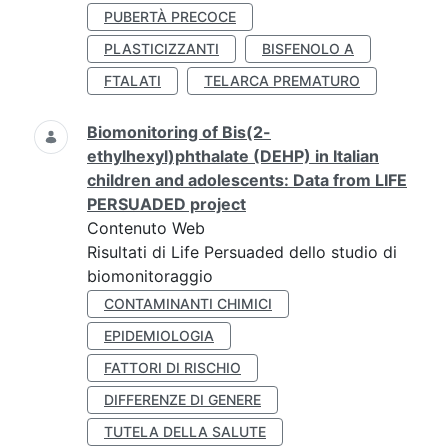
PUBERTÀ PRECOCE
PLASTICIZZANTI
BISFENOLO A
FTALATI
TELARCA PREMATURO
Biomonitoring of Bis(2-
ethylhexyl)phthalate (DEHP) in Italian
children and adolescents: Data from LIFE
PERSUADED project
Contenuto Web
Risultati di Life Persuaded dello studio di
biomonitoraggio
CONTAMINANTI CHIMICI
EPIDEMIOLOGIA
FATTORI DI RISCHIO
DIFFERENZE DI GENERE
TUTELA DELLA SALUTE