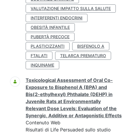
VALUTAZIONE IMPATTO SULLA SALUTE
INTERFERENTI ENDOCRINI
OBESITÀ INFANTILE
PUBERTÀ PRECOCE
PLASTICIZZANTI
BISFENOLO A
FTALATI
TELARCA PREMATURO
INQUINAME
Toxicological Assessment of Oral Co-
Exposure to Bisphenol A (BPA) and
Bis(2-ethylhexyl) Phthalate (DEHP) in
Juvenile Rats at Environmentally
Relevant Dose Levels: Evaluation of the
Synergic, Additive or Antagonistic Effects
Contenuto Web
Risultati di Life Persuaded sullo studio