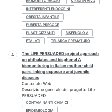
BIOMONITORAGGIO
STUDI IN VIVO
INTERFERENTI ENDOCRINI
OBESITÀ INFANTILE
PUBERTÀ PRECOCE
PLASTICIZZANTI
BISFENOLO A
FTALATI
TELARCA PREMATURO
The LIFE PERSUADED project approach
on phthalates and bisphenol A
biomonitoring in Italian mother-child
pairs linking exposure and juvenile
diseases
Contenuto Web
Descrizione generale del progetto Life
PERSUADED
CONTAMINANTI CHIMICI
EPIDEMIOLOGIA