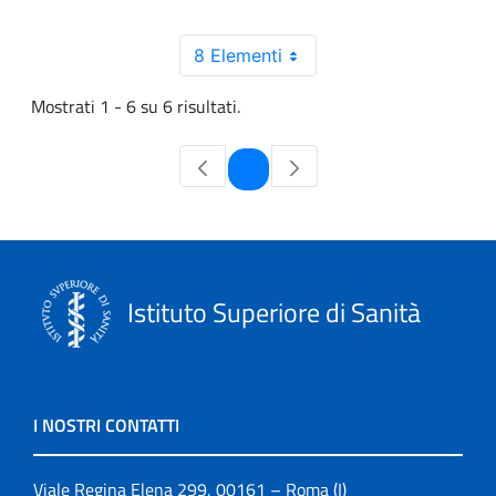
8 Elementi
Mostrati 1 - 6 su 6 risultati.
Pagina
1
Istituto Superiore di Sanità
I NOSTRI CONTATTI
Viale Regina Elena 299, 00161 – Roma (I)