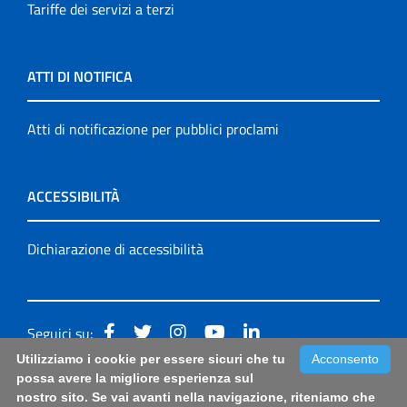
Tariffe dei servizi a terzi
ATTI DI NOTIFICA
Atti di notificazione per pubblici proclami
ACCESSIBILITÀ
Dichiarazione di accessibilità
Seguici su:
Utilizziamo i cookie per essere sicuri che tu
Acconsento
Accessibilità: form di segnalazione di prima istanza per
possa avere la migliore esperienza sul
nostro sito. Se vai avanti nella navigazione, riteniamo che
questa pagina
|
Note Legali
|
Sitemap