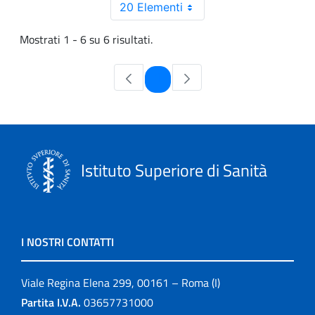
20 Elementi
Mostrati 1 - 6 su 6 risultati.
Pagina
1
Istituto Superiore di Sanità
I NOSTRI CONTATTI
Viale Regina Elena 299, 00161 – Roma (I)
Partita I.V.A.
03657731000