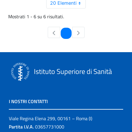
20 Elementi
Mostrati 1 - 6 su 6 risultati.
Pagina
1
Istituto Superiore di Sanità
I NOSTRI CONTATTI
Viale Regina Elena 299, 00161 – Roma (I)
Partita I.V.A.
03657731000