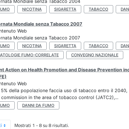
ornata Mondiale senza Tabacco 2004
FUMO
NICOTINA
SIGARETTA
TABACCO
DAN
ornata Mondiale senza Tabacco 2007
ntenuto Web
ornata Mondiale senza Tabacco 2007
FUMO
NICOTINA
SIGARETTA
TABACCO
DAN
PATOLOGIE FUMO-CORRELATE
CONVEGNO NAZIONALE
nt Action on Health Promotion and Disease Prevention i
FE)
ntenuto Web
 5% della popolazione faccia uso di tabacco entro il 2040, r
 commission in the area of tobacco control (JATC2),...
FUMO
DANNI DA FUMO
Mostrati 1 - 8 su 8 risultati.
i