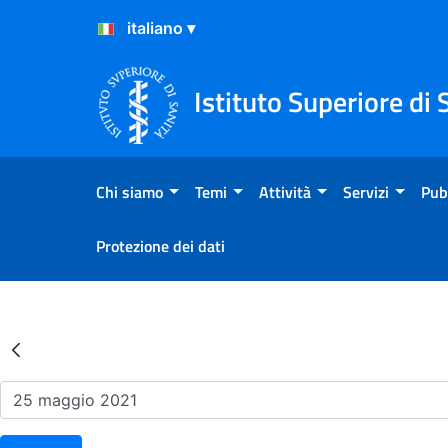
Salta al Contenuto
Salta al Footer
Istituto Superiore di 
Chi siamo
Temi
Attività
Servizi
Pub
Protezione dei dati
Risultati della Ricerca - Ev