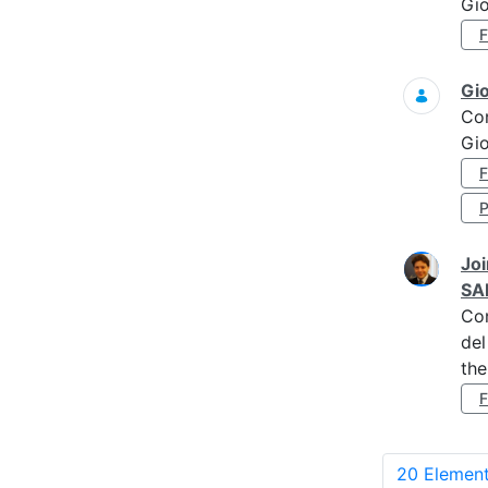
Gi
Gi
Co
Gi
Joi
SA
Co
del
the
20 Element