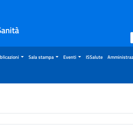
Sanità
blicazioni
Sala stampa
Eventi
ISSalute
Amministraz
enti