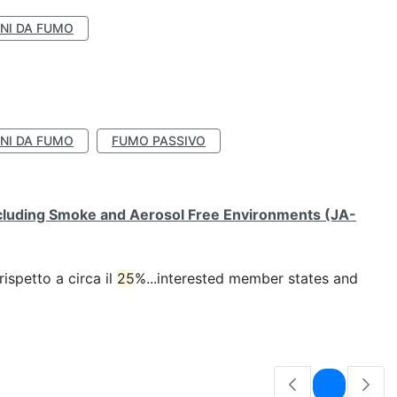
NI DA FUMO
NI DA FUMO
FUMO PASSIVO
ncluding Smoke and Aerosol Free Environments (JA-
ispetto a circa il
25
%...interested member states and
Pagina
1