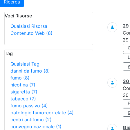
Ricerca
Voci Risorse
Ricerca
29
Qualsiasi Risorsa
Co
Contenuto Web
(8)
29
Tag
Qualsiasi Tag
danni da fumo
(8)
fumo
(8)
3
nicotina
(7)
Co
sigaretta
(7)
30
tabacco
(7)
fumo passivo
(4)
patologie fumo-correlate
(4)
D
centri antifumo
(2)
convegno nazionale
(1)
Gi