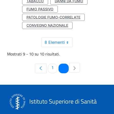
TABACCO
DANNI DA FUMO
FUMO PASSIVO
PATOLOGIE FUMO-CORRELATE
CONVEGNO NAZIONALE
8 Elementi
Mostrati 9 - 10 su 10 risultati.
Pagina
Pagina
1
2
Istituto Superiore di Sanità