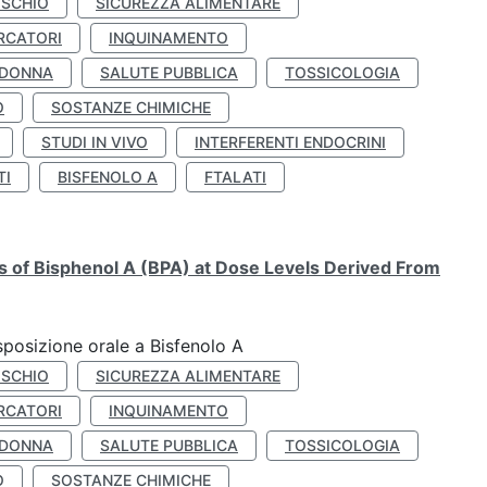
ISCHIO
SICUREZZA ALIMENTARE
RCATORI
INQUINAMENTO
 DONNA
SALUTE PUBBLICA
TOSSICOLOGIA
O
SOSTANZE CHIMICHE
STUDI IN VIVO
INTERFERENTI ENDOCRINI
TI
BISFENOLO A
FTALATI
ts of Bisphenol A (BPA) at Dose Levels Derived From
esposizione orale a Bisfenolo A
ISCHIO
SICUREZZA ALIMENTARE
RCATORI
INQUINAMENTO
 DONNA
SALUTE PUBBLICA
TOSSICOLOGIA
O
SOSTANZE CHIMICHE