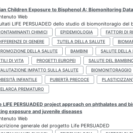
lian Children Exposure to Bisphenol A: Biomonitoring Da
ntenuto Web
ultati LIFE PERSUADED dello studio di biomonitoragio del 
CONTAMINANTI CHIMICI
EPIDEMIOLOGIA
FATTORI DI R
IFFERENZE DI GENERE
TUTELA DELLA SALUTE
BIOMA
PROMOZIONE DELLA SALUTE
BAMBINI
SALUTE DELLA
TILI DI VITA
PROGETTI EUROPEI
SALUTE DEL BAMBIN
VALUTAZIONE IMPATTO SULLA SALUTE
BIOMONITORAGGIO
BESITÀ INFANTILE
PUBERTÀ PRECOCE
PLASTICIZZAN
TELARCA PREMATURO
 LIFE PERSUADED project approach on phthalates and bisp
king exposure and juvenile diseases
ntenuto Web
crizione generale del progetto Life PERSUADED