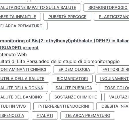
VALUTAZIONE IMPATTO SULLA SALUTE
BIOMONITORAGGIO
BESITÀ INFANTILE
PUBERTÀ PRECOCE
PLASTICIZZAN
TELARCA PREMATURO
monitoring of Bis(2-ethylhexyl)phthalate (DEHP) in Italia
RSUADED project
ntenuto Web
ultati di Life Persuaded dello studio di biomonitoraggio
CONTAMINANTI CHIMICI
EPIDEMIOLOGIA
FATTORI DI R
TUTELA DELLA SALUTE
BIOMARCATORI
INQUINAMEN
SALUTE DELLA DONNA
SALUTE PUBBLICA
TOSSICOLO
SALUTE DEL BAMBINO
SOSTANZE CHIMICHE
VALUTAZI
TUDI IN VIVO
INTERFERENTI ENDOCRINI
OBESITÀ INFA
BISFENOLO A
FTALATI
TELARCA PREMATURO