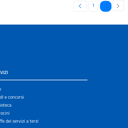
Pagina
Pagina
1
2
VIZI
e
di e concorsi
ioteca
ocini
ffe dei servizi a terzi