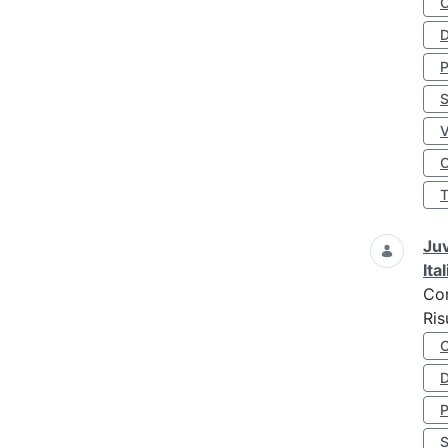
D
S
O
Juv
Ita
Co
Ris
D
S