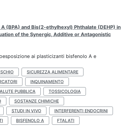
A (BPA) and Bis(2-ethylhexyl) Phthalate (DEHP) in
ation of the Synergic, Additive or Antagonistic
coesposizione ai plasticizanti bisfenolo A e
ISCHIO
SICUREZZA ALIMENTARE
RCATORI
INQUINAMENTO
ALUTE PUBBLICA
TOSSICOLOGIA
O
SOSTANZE CHIMICHE
STUDI IN VIVO
INTERFERENTI ENDOCRINI
TI
BISFENOLO A
FTALATI