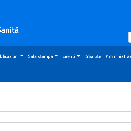
Sanità
blicazioni
Sala stampa
Eventi
ISSalute
Amministraz
enti