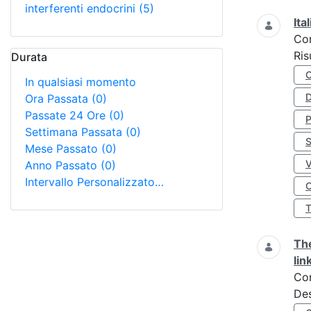
interferenti endocrini
(5)
Ita
Co
Ris
Durata
In qualsiasi momento
D
Ora Passata
(0)
Passate 24 Ore
(0)
Settimana Passata
(0)
S
Mese Passato
(0)
Anno Passato
(0)
Intervallo Personalizzato…
O
The
lin
Co
Des