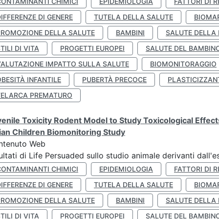
CONTAMINANTI CHIMICI
EPIDEMIOLOGIA
FATTORI DI R
IFFERENZE DI GENERE
TUTELA DELLA SALUTE
BIOMA
PROMOZIONE DELLA SALUTE
BAMBINI
SALUTE DELLA
TILI DI VITA
PROGETTI EUROPEI
SALUTE DEL BAMBIN
VALUTAZIONE IMPATTO SULLA SALUTE
BIOMONITORAGGIO
BESITÀ INFANTILE
PUBERTÀ PRECOCE
PLASTICIZZAN
TELARCA PREMATURO
enile Toxicity Rodent Model to Study Toxicological Effec
lian Children Biomonitoring Study
ntenuto Web
ultati di Life Persuaded sullo studio animale derivanti dall'
CONTAMINANTI CHIMICI
EPIDEMIOLOGIA
FATTORI DI R
IFFERENZE DI GENERE
TUTELA DELLA SALUTE
BIOMA
PROMOZIONE DELLA SALUTE
BAMBINI
SALUTE DELLA
TILI DI VITA
PROGETTI EUROPEI
SALUTE DEL BAMBIN