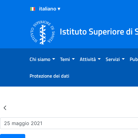
Salta al Contenuto
Salta al Footer
Istituto Superiore di 
Chi siamo
Temi
Attività
Servizi
Pub
Protezione dei dati
Risultati della Ricerca - Ev