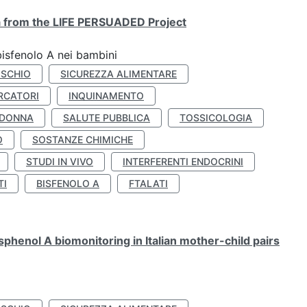
ta from the LIFE PERSUADED Project
bisfenolo A nei bambini
ISCHIO
SICUREZZA ALIMENTARE
RCATORI
INQUINAMENTO
 DONNA
SALUTE PUBBLICA
TOSSICOLOGIA
O
SOSTANZE CHIMICHE
STUDI IN VIVO
INTERFERENTI ENDOCRINI
TI
BISFENOLO A
FTALATI
henol A biomonitoring in Italian mother-child pairs