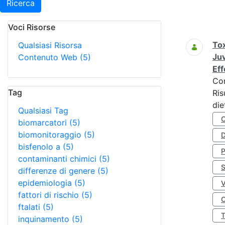
Ricerca
Voci Risorse
Ricerca
Tox
Qualsiasi Risorsa
Juv
Contenuto Web
(5)
Eff
Co
Tag
Ris
die
Qualsiasi Tag
biomarcatori
(5)
biomonitoraggio
(5)
D
bisfenolo a
(5)
contaminanti chimici
(5)
S
differenze di genere
(5)
epidemiologia
(5)
fattori di rischio
(5)
O
ftalati
(5)
inquinamento
(5)