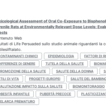
icological Assessment of Oral Co-Exposure to Bisphenol 
enile Rats at Environmentally Relevant Dose Levels: Evalu
ects
ntenuto Web
ultati di Life Persuaded sullo studio animale riguardanti la 
tilesilftalato.
CONTAMINANTI CHIMICI
EPIDEMIOLOGIA
FATTORI DI R
IFFERENZE DI GENERE
TUTELA DELLA SALUTE
BIOMA
PROMOZIONE DELLA SALUTE
SALUTE DELLA DONNA
S
TILI DI VITA
PROGETTI EUROPEI
SALUTE DEL BAMBIN
VALUTAZIONE IMPATTO SULLA SALUTE
BIOMONITORAGGIO
BESITÀ INFANTILE
PUBERTÀ PRECOCE
PLASTICIZZAN
TELARCA PREMATURO