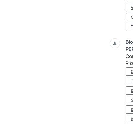
O
Bio
PE
Co
Ris
S