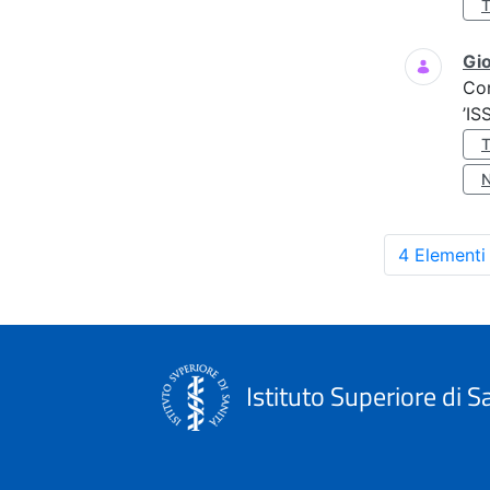
Gio
Co
’IS
4 Elementi
Istituto Superiore di S