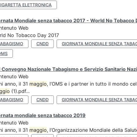
SIGARETTA ELETTRONICA
ornata Mondiale senza tabacco 2017 - World No Tobacco
ntenuto Web
rld No Tobacco Day 2017
TABAGISMO
CNDD
GIORNATA MONDIALE SENZA TABA
OMS
 Convegno Nazionale Tabagismo e Servizio Sanitario Naz
ntenuto Web
i anno, il 31
maggio
, l’OMS e i partner in tutto il mondo 
ggio
(1).pdf...
TABAGISMO
CNDD
GIORNATA MONDIALE SENZA TABA
ornata mondiale senza tabacco 2019
ntenuto Web
i anno, il 31
maggio
, l’Organizzazione Mondiale della Salut