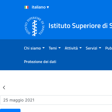
Salta al Contenuto
Salta al Footer
Istituto Superiore di 
Chi siamo
Temi
Attività
Servizi
Pub
Protezione dei dati
Risultati della Ricerca - Ev