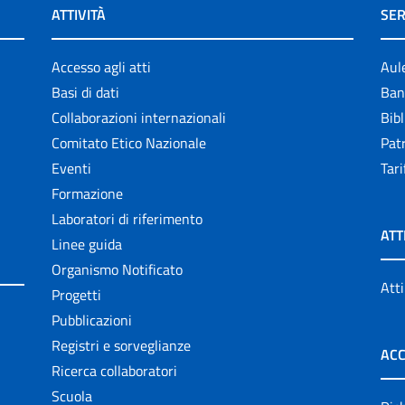
ATTIVITÀ
SER
Accesso agli atti
Aul
Basi di dati
Ban
Collaborazioni internazionali
Bibl
Comitato Etico Nazionale
Patr
Eventi
Tari
Formazione
Laboratori di riferimento
ATT
Linee guida
Organismo Notificato
Atti
Progetti
Pubblicazioni
Registri e sorveglianze
ACC
Ricerca collaboratori
Scuola