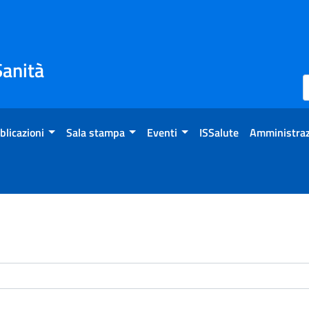
Sanità
blicazioni
Sala stampa
Eventi
ISSalute
Amministraz
enti