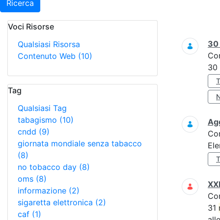
Ricerca
Voci Risorse
Ricerca
3
Qualsiasi Risorsa
Co
Contenuto Web
(10)
30
Tag
Qualsiasi Tag
tabagismo
(10)
Ag
cndd
(9)
Co
giornata mondiale senza tabacco
El
(8)
no tobacco day
(8)
oms
(8)
XXI
informazione
(2)
Co
sigaretta elettronica
(2)
31
caf
(1)
all