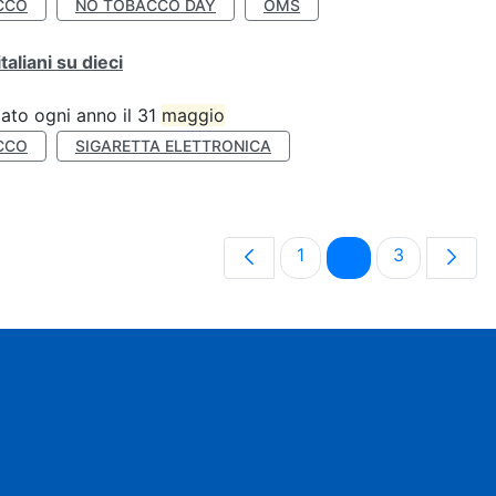
CCO
NO TOBACCO DAY
OMS
liani su dieci
ato ogni anno il 31
maggio
CCO
SIGARETTA ELETTRONICA
Pagina
Pagina
Pagina
1
2
3