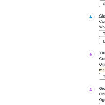
Gi
Co
Wo
XXI
Co
Ogn
ma
Gi
Co
Ogn