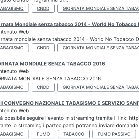
TABAGISMO
CNDD
GIORNATA MONDIALE SENZA TABA
ornata Mondiale senza tabacco 2014 - World No Tobacco
ntenuto Web
ornata mondiale senza tabacco 2014 - World No Tobacco 
TABAGISMO
CNDD
GIORNATA MONDIALE SENZA TABA
ORNATA MONDIALE SENZA TABACCO 2016
ntenuto Web
ORNATA MONDIALE SENZA TABACCO 2016
TABAGISMO
CNDD
GIORNATA MONDIALE SENZA TABA
III CONVEGNO NAZIONALE TABAGISMO E SERVIZIO SAN
ntenuto Web
à possibile seguire l'evento in streaming tramite il link:
ante lo streaming i partecipanti potranno inviare domande ai
TABAGISMO
FUMO
TABACCO
FUMO PASSIVO