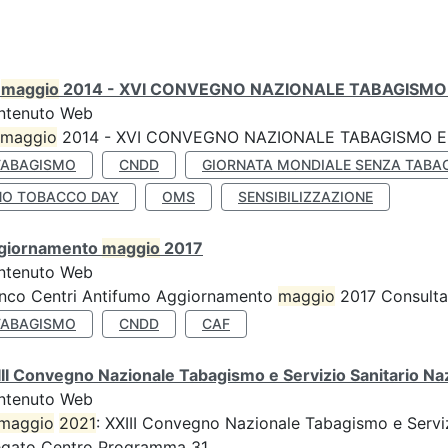
0
maggio
2014 - XVI CONVEGNO NAZIONALE TABAGISMO 
ntenuto Web
maggio
2014 - XVI CONVEGNO NAZIONALE TABAGISMO E 
TABAGISMO
CNDD
GIORNATA MONDIALE SENZA TABA
NO TOBACCO DAY
OMS
SENSIBILIZZAZIONE
giornamento
maggio
2017
ntenuto Web
enco Centri Antifumo Aggiornamento
maggio
2017 Consulta 
TABAGISMO
CNDD
CAF
II Convegno Nazionale Tabagismo e Servizio Sanitario Na
ntenuto Web
maggio
2021
: XXIII Convegno Nazionale Tabagismo e Serviz
egato Centro Programma 31...