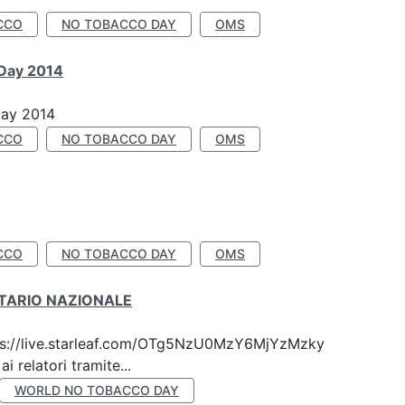
CCO
NO TOBACCO DAY
OMS
 Day 2014
Day 2014
CCO
NO TOBACCO DAY
OMS
CCO
NO TOBACCO DAY
OMS
ITARIO NAZIONALE
 https://live.starleaf.com/OTg5NzU0MzY6MjYzMzky
 relatori tramite...
WORLD NO TOBACCO DAY