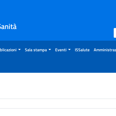
Sanità
blicazioni
Sala stampa
Eventi
ISSalute
Amministraz
enti