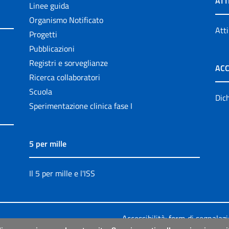
ATT
Linee guida
Organismo Notificato
Atti
Progetti
Pubblicazioni
Registri e sorveglianze
ACC
Ricerca collaboratori
Scuola
Dich
Sperimentazione clinica fase I
5 per mille
Il 5 per mille e l'ISS
Accessibilità: form di segnalaz