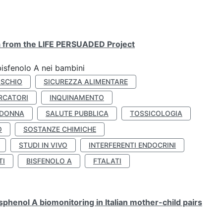
ta from the LIFE PERSUADED Project
bisfenolo A nei bambini
ISCHIO
SICUREZZA ALIMENTARE
RCATORI
INQUINAMENTO
 DONNA
SALUTE PUBBLICA
TOSSICOLOGIA
O
SOSTANZE CHIMICHE
STUDI IN VIVO
INTERFERENTI ENDOCRINI
TI
BISFENOLO A
FTALATI
henol A biomonitoring in Italian mother-child pairs