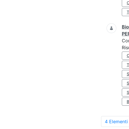
O
Bio
PE
Co
Ris
S
4 Elementi