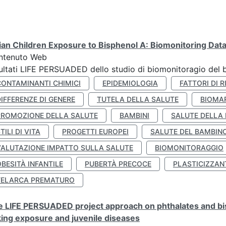
lian Children Exposure to Bisphenol A: Biomonitoring Da
ntenuto Web
ultati LIFE PERSUADED dello studio di biomonitoragio del 
CONTAMINANTI CHIMICI
EPIDEMIOLOGIA
FATTORI DI R
IFFERENZE DI GENERE
TUTELA DELLA SALUTE
BIOMA
PROMOZIONE DELLA SALUTE
BAMBINI
SALUTE DELLA
TILI DI VITA
PROGETTI EUROPEI
SALUTE DEL BAMBIN
VALUTAZIONE IMPATTO SULLA SALUTE
BIOMONITORAGGIO
BESITÀ INFANTILE
PUBERTÀ PRECOCE
PLASTICIZZAN
TELARCA PREMATURO
 LIFE PERSUADED project approach on phthalates and bisp
king exposure and juvenile diseases