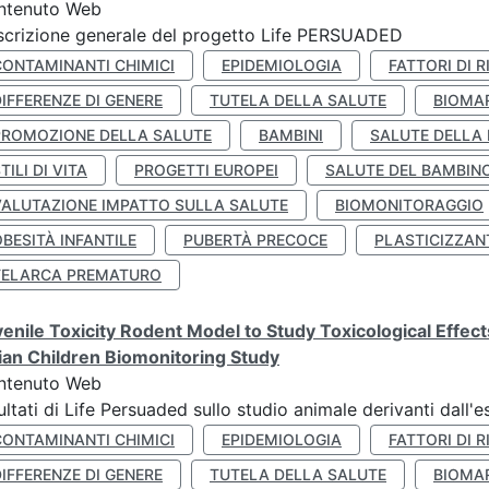
ntenuto Web
crizione generale del progetto Life PERSUADED
CONTAMINANTI CHIMICI
EPIDEMIOLOGIA
FATTORI DI R
IFFERENZE DI GENERE
TUTELA DELLA SALUTE
BIOMA
PROMOZIONE DELLA SALUTE
BAMBINI
SALUTE DELLA
TILI DI VITA
PROGETTI EUROPEI
SALUTE DEL BAMBIN
VALUTAZIONE IMPATTO SULLA SALUTE
BIOMONITORAGGIO
BESITÀ INFANTILE
PUBERTÀ PRECOCE
PLASTICIZZAN
TELARCA PREMATURO
enile Toxicity Rodent Model to Study Toxicological Effec
lian Children Biomonitoring Study
ntenuto Web
ultati di Life Persuaded sullo studio animale derivanti dall'
CONTAMINANTI CHIMICI
EPIDEMIOLOGIA
FATTORI DI R
IFFERENZE DI GENERE
TUTELA DELLA SALUTE
BIOMA