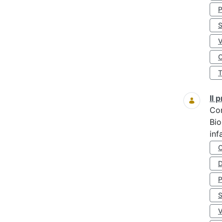
S
O
Il
Co
Bio
inf
D
S