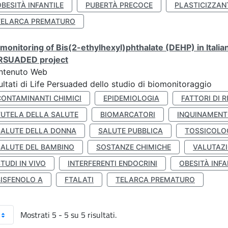
BESITÀ INFANTILE
PUBERTÀ PRECOCE
PLASTICIZZAN
TELARCA PREMATURO
monitoring of Bis(2-ethylhexyl)phthalate (DEHP) in Italia
RSUADED project
ntenuto Web
ultati di Life Persuaded dello studio di biomonitoraggio
CONTAMINANTI CHIMICI
EPIDEMIOLOGIA
FATTORI DI R
TUTELA DELLA SALUTE
BIOMARCATORI
INQUINAMEN
SALUTE DELLA DONNA
SALUTE PUBBLICA
TOSSICOLO
SALUTE DEL BAMBINO
SOSTANZE CHIMICHE
VALUTAZI
TUDI IN VIVO
INTERFERENTI ENDOCRINI
OBESITÀ INFA
BISFENOLO A
FTALATI
TELARCA PREMATURO
Mostrati 5 - 5 su 5 risultati.