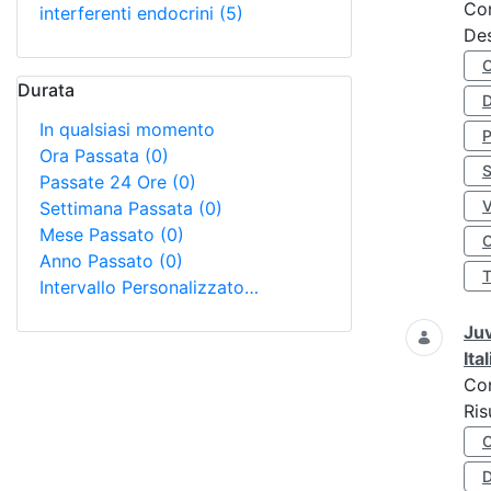
Co
interferenti endocrini
(5)
Des
Durata
D
In qualsiasi momento
Ora Passata
(0)
S
Passate 24 Ore
(0)
Settimana Passata
(0)
Mese Passato
(0)
O
Anno Passato
(0)
Intervallo Personalizzato…
Juv
Ita
Co
Ris
D