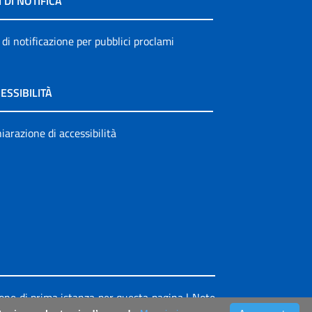
I DI NOTIFICA
 di notificazione per pubblici proclami
ESSIBILITÀ
iarazione di accessibilità
ione di prima istanza per questa pagina
|
Note