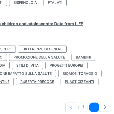
TI
BISFENOLO A
FTALATI
n children and adolescents: Data from LIFE
ISCHIO
DIFFERENZE DI GENERE
TO
PROMOZIONE DELLA SALUTE
BAMBINI
GIA
STILI DI VITA
PROGETTI EUROPEI
ONE IMPATTO SULLA SALUTE
BIOMONITORAGGIO
NTILE
PUBERTÀ PRECOCE
PLASTICIZZANTI
Pagina
Pagina
1
2