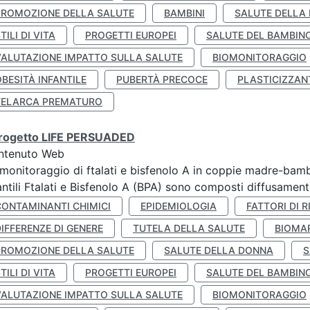
PROMOZIONE DELLA SALUTE
BAMBINI
SALUTE DELLA
TILI DI VITA
PROGETTI EUROPEI
SALUTE DEL BAMBIN
VALUTAZIONE IMPATTO SULLA SALUTE
BIOMONITORAGGIO
BESITÀ INFANTILE
PUBERTÀ PRECOCE
PLASTICIZZAN
TELARCA PREMATURO
 progetto LIFE PERSUADED
ntenuto Web
monitoraggio di ftalati e bisfenolo A in coppie madre-bamb
antili Ftalati e Bisfenolo A (BPA) sono composti diffusamente 
CONTAMINANTI CHIMICI
EPIDEMIOLOGIA
FATTORI DI R
IFFERENZE DI GENERE
TUTELA DELLA SALUTE
BIOMA
PROMOZIONE DELLA SALUTE
SALUTE DELLA DONNA
S
TILI DI VITA
PROGETTI EUROPEI
SALUTE DEL BAMBIN
VALUTAZIONE IMPATTO SULLA SALUTE
BIOMONITORAGGIO