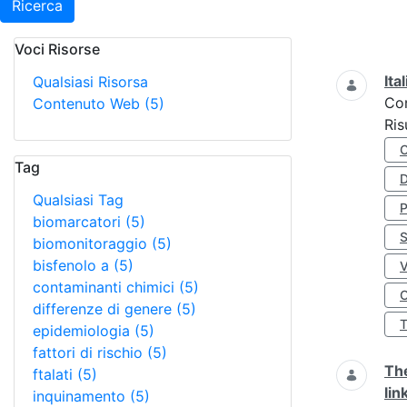
Ricerca
Voci Risorse
Ricerca
Ita
Qualsiasi Risorsa
Co
Contenuto Web
(5)
Ris
Tag
D
Qualsiasi Tag
biomarcatori
(5)
S
biomonitoraggio
(5)
bisfenolo a
(5)
contaminanti chimici
(5)
O
differenze di genere
(5)
epidemiologia
(5)
fattori di rischio
(5)
The
ftalati
(5)
lin
inquinamento
(5)