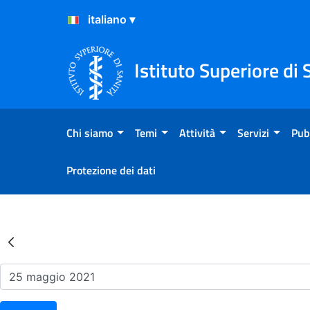
Salta al Contenuto
Salta al Footer
Istituto Superiore di 
Chi siamo
Temi
Attività
Servizi
Pub
Protezione dei dati
Risultati della Ricerca - Ev