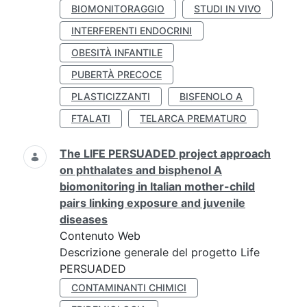
BIOMONITORAGGIO
STUDI IN VIVO
INTERFERENTI ENDOCRINI
OBESITÀ INFANTILE
PUBERTÀ PRECOCE
PLASTICIZZANTI
BISFENOLO A
FTALATI
TELARCA PREMATURO
The LIFE PERSUADED project approach
on phthalates and bisphenol A
biomonitoring in Italian mother-child
pairs linking exposure and juvenile
diseases
Contenuto Web
Descrizione generale del progetto Life
PERSUADED
CONTAMINANTI CHIMICI