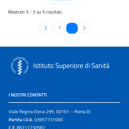
Mostrati 5 - 5 su 5 risultati.
Pagina
Pagina
1
2
Istituto Superiore di Sanità
I NOSTRI CONTATTI
Viale Regina Elena 299, 00161 – Roma (I)
Partita I.V.A.
03657731000
C.F.
80211730587