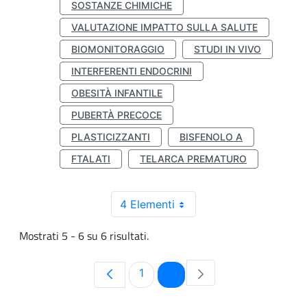
SOSTANZE CHIMICHE
VALUTAZIONE IMPATTO SULLA SALUTE
BIOMONITORAGGIO
STUDI IN VIVO
INTERFERENTI ENDOCRINI
OBESITÀ INFANTILE
PUBERTÀ PRECOCE
PLASTICIZZANTI
BISFENOLO A
FTALATI
TELARCA PREMATURO
4 Elementi
Mostrati 5 - 6 su 6 risultati.
Pagina
Pagina
1
2