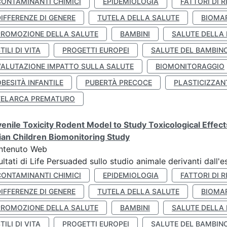
CONTAMINANTI CHIMICI
EPIDEMIOLOGIA
FATTORI DI R
IFFERENZE DI GENERE
TUTELA DELLA SALUTE
BIOMA
PROMOZIONE DELLA SALUTE
BAMBINI
SALUTE DELLA
TILI DI VITA
PROGETTI EUROPEI
SALUTE DEL BAMBIN
VALUTAZIONE IMPATTO SULLA SALUTE
BIOMONITORAGGIO
BESITÀ INFANTILE
PUBERTÀ PRECOCE
PLASTICIZZAN
TELARCA PREMATURO
enile Toxicity Rodent Model to Study Toxicological Effec
lian Children Biomonitoring Study
ntenuto Web
ultati di Life Persuaded sullo studio animale derivanti dall'
CONTAMINANTI CHIMICI
EPIDEMIOLOGIA
FATTORI DI R
IFFERENZE DI GENERE
TUTELA DELLA SALUTE
BIOMA
PROMOZIONE DELLA SALUTE
BAMBINI
SALUTE DELLA
TILI DI VITA
PROGETTI EUROPEI
SALUTE DEL BAMBIN