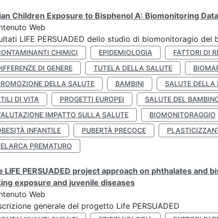
lian Children Exposure to Bisphenol A: Biomonitoring Da
ntenuto Web
ultati LIFE PERSUADED dello studio di biomonitoragio del 
CONTAMINANTI CHIMICI
EPIDEMIOLOGIA
FATTORI DI R
IFFERENZE DI GENERE
TUTELA DELLA SALUTE
BIOMA
PROMOZIONE DELLA SALUTE
BAMBINI
SALUTE DELLA
TILI DI VITA
PROGETTI EUROPEI
SALUTE DEL BAMBIN
VALUTAZIONE IMPATTO SULLA SALUTE
BIOMONITORAGGIO
BESITÀ INFANTILE
PUBERTÀ PRECOCE
PLASTICIZZAN
TELARCA PREMATURO
 LIFE PERSUADED project approach on phthalates and bisp
king exposure and juvenile diseases
ntenuto Web
crizione generale del progetto Life PERSUADED