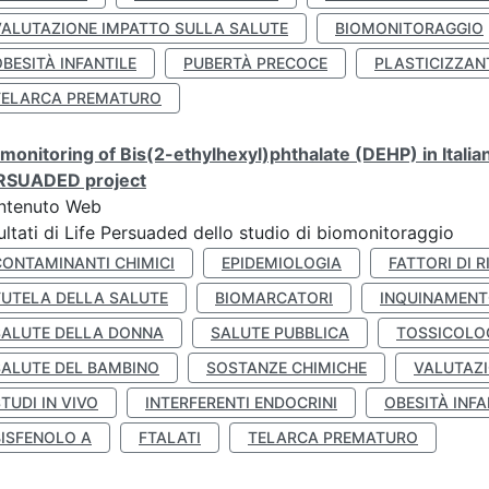
VALUTAZIONE IMPATTO SULLA SALUTE
BIOMONITORAGGIO
BESITÀ INFANTILE
PUBERTÀ PRECOCE
PLASTICIZZAN
TELARCA PREMATURO
monitoring of Bis(2-ethylhexyl)phthalate (DEHP) in Italia
RSUADED project
ntenuto Web
ultati di Life Persuaded dello studio di biomonitoraggio
CONTAMINANTI CHIMICI
EPIDEMIOLOGIA
FATTORI DI R
TUTELA DELLA SALUTE
BIOMARCATORI
INQUINAMEN
SALUTE DELLA DONNA
SALUTE PUBBLICA
TOSSICOLO
SALUTE DEL BAMBINO
SOSTANZE CHIMICHE
VALUTAZI
TUDI IN VIVO
INTERFERENTI ENDOCRINI
OBESITÀ INFA
BISFENOLO A
FTALATI
TELARCA PREMATURO