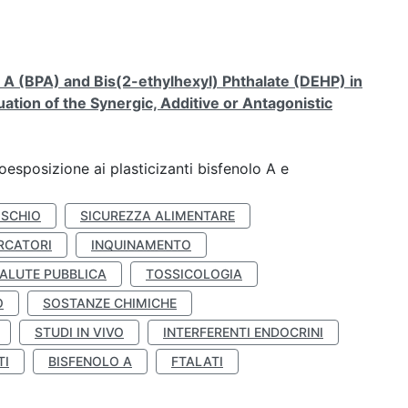
A (BPA) and Bis(2-ethylhexyl) Phthalate (DEHP) in
ation of the Synergic, Additive or Antagonistic
coesposizione ai plasticizanti bisfenolo A e
ISCHIO
SICUREZZA ALIMENTARE
RCATORI
INQUINAMENTO
ALUTE PUBBLICA
TOSSICOLOGIA
O
SOSTANZE CHIMICHE
STUDI IN VIVO
INTERFERENTI ENDOCRINI
TI
BISFENOLO A
FTALATI