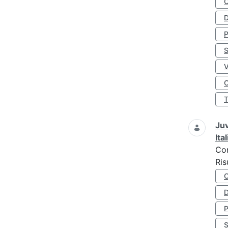
D
S
O
Juv
Ita
Co
Ris
D
S