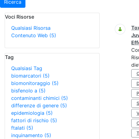
Ricerca
Voci Risorse
Ricerca
Tox
Qualsiasi Risorsa
Juv
Contenuto Web
(5)
Eff
Co
Tag
Ris
die
Qualsiasi Tag
biomarcatori
(5)
biomonitoraggio
(5)
D
bisfenolo a
(5)
contaminanti chimici
(5)
S
differenze di genere
(5)
epidemiologia
(5)
fattori di rischio
(5)
O
ftalati
(5)
inquinamento
(5)