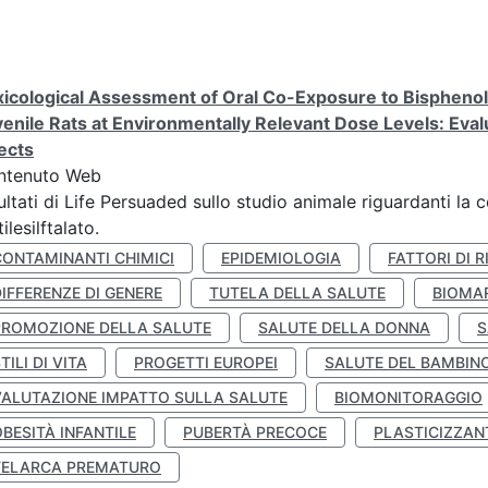
icological Assessment of Oral Co-Exposure to Bisphenol 
enile Rats at Environmentally Relevant Dose Levels: Evalu
ects
ntenuto Web
ultati di Life Persuaded sullo studio animale riguardanti la 
tilesilftalato.
CONTAMINANTI CHIMICI
EPIDEMIOLOGIA
FATTORI DI R
IFFERENZE DI GENERE
TUTELA DELLA SALUTE
BIOMA
PROMOZIONE DELLA SALUTE
SALUTE DELLA DONNA
S
TILI DI VITA
PROGETTI EUROPEI
SALUTE DEL BAMBIN
VALUTAZIONE IMPATTO SULLA SALUTE
BIOMONITORAGGIO
BESITÀ INFANTILE
PUBERTÀ PRECOCE
PLASTICIZZAN
TELARCA PREMATURO