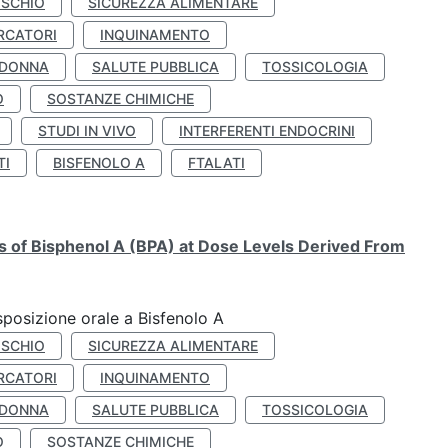
ISCHIO
SICUREZZA ALIMENTARE
RCATORI
INQUINAMENTO
 DONNA
SALUTE PUBBLICA
TOSSICOLOGIA
O
SOSTANZE CHIMICHE
STUDI IN VIVO
INTERFERENTI ENDOCRINI
TI
BISFENOLO A
FTALATI
ts of Bisphenol A (BPA) at Dose Levels Derived From
esposizione orale a Bisfenolo A
ISCHIO
SICUREZZA ALIMENTARE
RCATORI
INQUINAMENTO
 DONNA
SALUTE PUBBLICA
TOSSICOLOGIA
O
SOSTANZE CHIMICHE