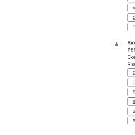
O
Bio
PE
Co
Ris
S