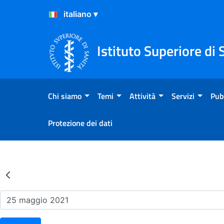
Salta al Contenuto
Salta al Footer
Istituto Superiore di 
Chi siamo
Temi
Attività
Servizi
Pub
Protezione dei dati
Risultati della Ricerca - Ev