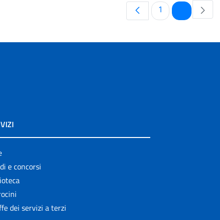
Pagina
Pagina
1
2
VIZI
e
di e concorsi
ioteca
ocini
ffe dei servizi a terzi