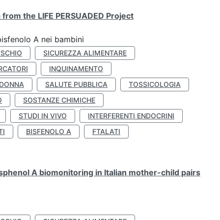
ta from the LIFE PERSUADED Project
bisfenolo A nei bambini
ISCHIO
SICUREZZA ALIMENTARE
RCATORI
INQUINAMENTO
 DONNA
SALUTE PUBBLICA
TOSSICOLOGIA
O
SOSTANZE CHIMICHE
STUDI IN VIVO
INTERFERENTI ENDOCRINI
TI
BISFENOLO A
FTALATI
henol A biomonitoring in Italian mother-child pairs