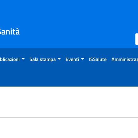
Sanità
blicazioni
Sala stampa
Eventi
ISSalute
Amministraz
enti