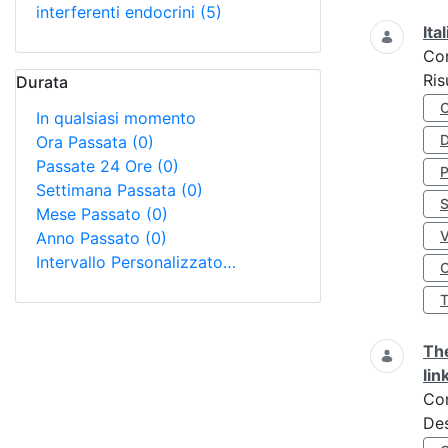
interferenti endocrini
(5)
Ita
Co
Ris
Durata
In qualsiasi momento
D
Ora Passata
(0)
Passate 24 Ore
(0)
Settimana Passata
(0)
S
Mese Passato
(0)
Anno Passato
(0)
Intervallo Personalizzato…
O
The
lin
Co
Des