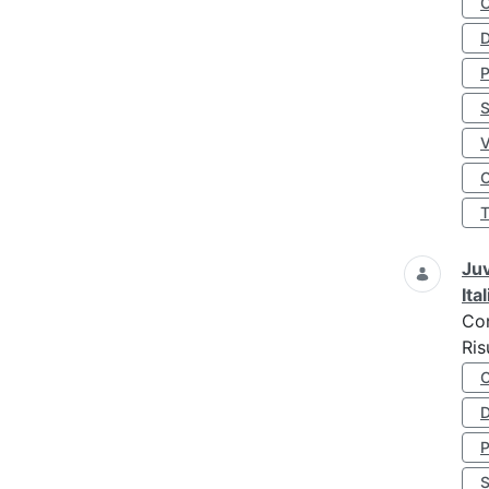
D
S
O
Juv
Ita
Co
Ris
D
S