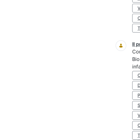
O
Il
Co
Bio
inf
D
S
O