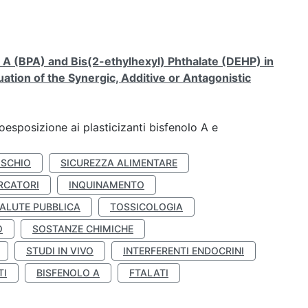
A (BPA) and Bis(2-ethylhexyl) Phthalate (DEHP) in
ation of the Synergic, Additive or Antagonistic
coesposizione ai plasticizanti bisfenolo A e
ISCHIO
SICUREZZA ALIMENTARE
RCATORI
INQUINAMENTO
ALUTE PUBBLICA
TOSSICOLOGIA
O
SOSTANZE CHIMICHE
STUDI IN VIVO
INTERFERENTI ENDOCRINI
TI
BISFENOLO A
FTALATI