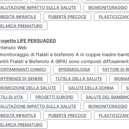
VALUTAZIONE IMPATTO SULLA SALUTE
BIOMONITORAGGIO
BESITÀ INFANTILE
PUBERTÀ PRECOCE
PLASTICIZZAN
TELARCA PREMATURO
 progetto LIFE PERSUADED
ntenuto Web
monitoraggio di ftalati e bisfenolo A in coppie madre-bamb
antili Ftalati e Bisfenolo A (BPA) sono composti diffusamente 
CONTAMINANTI CHIMICI
EPIDEMIOLOGIA
FATTORI DI R
IFFERENZE DI GENERE
TUTELA DELLA SALUTE
BIOMA
PROMOZIONE DELLA SALUTE
SALUTE DELLA DONNA
S
TILI DI VITA
PROGETTI EUROPEI
SALUTE DEL BAMBIN
VALUTAZIONE IMPATTO SULLA SALUTE
BIOMONITORAGGIO
BESITÀ INFANTILE
PUBERTÀ PRECOCE
PLASTICIZZAN
TELARCA PREMATURO