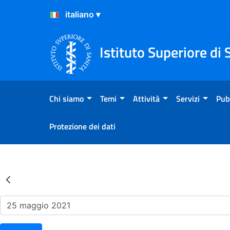
Salta al Contenuto
Salta al Footer
Istituto Superiore di 
Chi siamo
Temi
Attività
Servizi
Pub
Protezione dei dati
Risultati della Ricerca - Ev