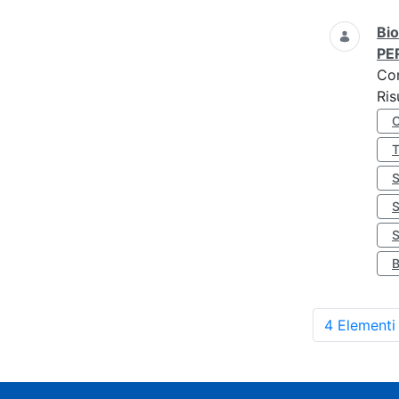
Bio
PE
Co
Ris
S
4 Elementi