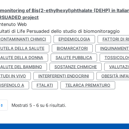
monitoring of Bis(2-ethylhexyl)phthalate (DEHP) in Italia
RSUADED project
ntenuto Web
ultati di Life Persuaded dello studio di biomonitoraggio
CONTAMINANTI CHIMICI
EPIDEMIOLOGIA
FATTORI DI R
TUTELA DELLA SALUTE
BIOMARCATORI
INQUINAMEN
SALUTE DELLA DONNA
SALUTE PUBBLICA
TOSSICOLO
SALUTE DEL BAMBINO
SOSTANZE CHIMICHE
VALUTAZI
TUDI IN VIVO
INTERFERENTI ENDOCRINI
OBESITÀ INFA
BISFENOLO A
FTALATI
TELARCA PREMATURO
Mostrati 5 - 6 su 6 risultati.