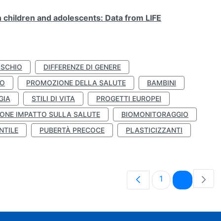
n children and adolescents: Data from LIFE
ISCHIO
DIFFERENZE DI GENERE
TO
PROMOZIONE DELLA SALUTE
BAMBINI
GIA
STILI DI VITA
PROGETTI EUROPEI
ONE IMPATTO SULLA SALUTE
BIOMONITORAGGIO
NTILE
PUBERTÀ PRECOCE
PLASTICIZZANTI
Pagina
Pagina
1
2