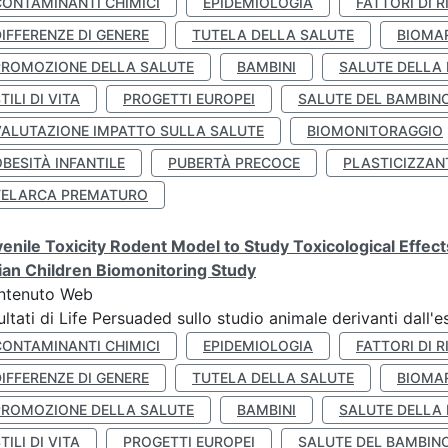
CONTAMINANTI CHIMICI
EPIDEMIOLOGIA
FATTORI DI R
IFFERENZE DI GENERE
TUTELA DELLA SALUTE
BIOMA
PROMOZIONE DELLA SALUTE
BAMBINI
SALUTE DELLA
TILI DI VITA
PROGETTI EUROPEI
SALUTE DEL BAMBIN
VALUTAZIONE IMPATTO SULLA SALUTE
BIOMONITORAGGIO
BESITÀ INFANTILE
PUBERTÀ PRECOCE
PLASTICIZZAN
TELARCA PREMATURO
enile Toxicity Rodent Model to Study Toxicological Effec
lian Children Biomonitoring Study
ntenuto Web
ultati di Life Persuaded sullo studio animale derivanti dall'
CONTAMINANTI CHIMICI
EPIDEMIOLOGIA
FATTORI DI R
IFFERENZE DI GENERE
TUTELA DELLA SALUTE
BIOMA
PROMOZIONE DELLA SALUTE
BAMBINI
SALUTE DELLA
TILI DI VITA
PROGETTI EUROPEI
SALUTE DEL BAMBIN