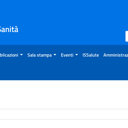
Sanità
blicazioni
Sala stampa
Eventi
ISSalute
Amministraz
enti