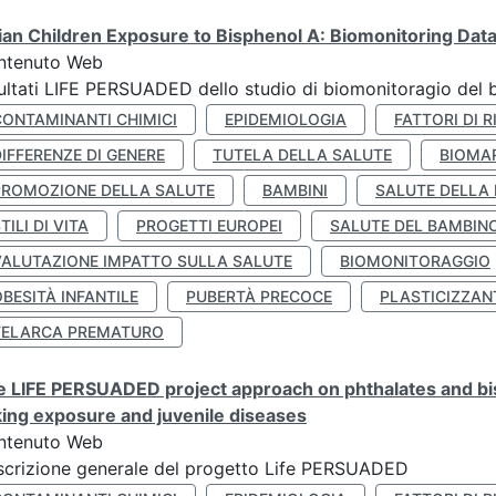
lian Children Exposure to Bisphenol A: Biomonitoring Da
ntenuto Web
ultati LIFE PERSUADED dello studio di biomonitoragio del 
CONTAMINANTI CHIMICI
EPIDEMIOLOGIA
FATTORI DI R
IFFERENZE DI GENERE
TUTELA DELLA SALUTE
BIOMA
PROMOZIONE DELLA SALUTE
BAMBINI
SALUTE DELLA
TILI DI VITA
PROGETTI EUROPEI
SALUTE DEL BAMBIN
VALUTAZIONE IMPATTO SULLA SALUTE
BIOMONITORAGGIO
BESITÀ INFANTILE
PUBERTÀ PRECOCE
PLASTICIZZAN
TELARCA PREMATURO
 LIFE PERSUADED project approach on phthalates and bisp
king exposure and juvenile diseases
ntenuto Web
crizione generale del progetto Life PERSUADED