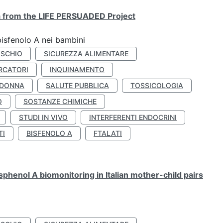
ta from the LIFE PERSUADED Project
bisfenolo A nei bambini
ISCHIO
SICUREZZA ALIMENTARE
RCATORI
INQUINAMENTO
 DONNA
SALUTE PUBBLICA
TOSSICOLOGIA
O
SOSTANZE CHIMICHE
STUDI IN VIVO
INTERFERENTI ENDOCRINI
TI
BISFENOLO A
FTALATI
henol A biomonitoring in Italian mother-child pairs