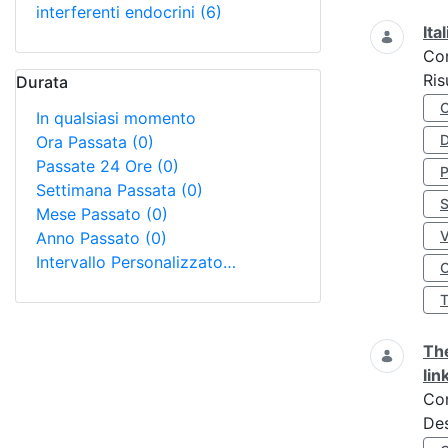
interferenti endocrini
(6)
Ita
Co
Ris
Durata
In qualsiasi momento
D
Ora Passata
(0)
Passate 24 Ore
(0)
Settimana Passata
(0)
S
Mese Passato
(0)
Anno Passato
(0)
Intervallo Personalizzato…
O
The
lin
Co
Des