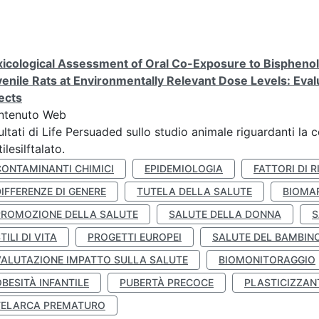
icological Assessment of Oral Co-Exposure to Bisphenol 
enile Rats at Environmentally Relevant Dose Levels: Evalu
ects
ntenuto Web
ultati di Life Persuaded sullo studio animale riguardanti la 
tilesilftalato.
CONTAMINANTI CHIMICI
EPIDEMIOLOGIA
FATTORI DI R
IFFERENZE DI GENERE
TUTELA DELLA SALUTE
BIOMA
PROMOZIONE DELLA SALUTE
SALUTE DELLA DONNA
S
TILI DI VITA
PROGETTI EUROPEI
SALUTE DEL BAMBIN
VALUTAZIONE IMPATTO SULLA SALUTE
BIOMONITORAGGIO
BESITÀ INFANTILE
PUBERTÀ PRECOCE
PLASTICIZZAN
TELARCA PREMATURO