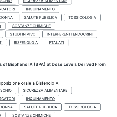
ISCHIO
SICUREZZA ALIMENTARE
RCATORI
INQUINAMENTO
 DONNA
SALUTE PUBBLICA
TOSSICOLOGIA
O
SOSTANZE CHIMICHE
STUDI IN VIVO
INTERFERENTI ENDOCRINI
TI
BISFENOLO A
FTALATI
ts of Bisphenol A (BPA) at Dose Levels Derived From
esposizione orale a Bisfenolo A
ISCHIO
SICUREZZA ALIMENTARE
RCATORI
INQUINAMENTO
 DONNA
SALUTE PUBBLICA
TOSSICOLOGIA
O
SOSTANZE CHIMICHE