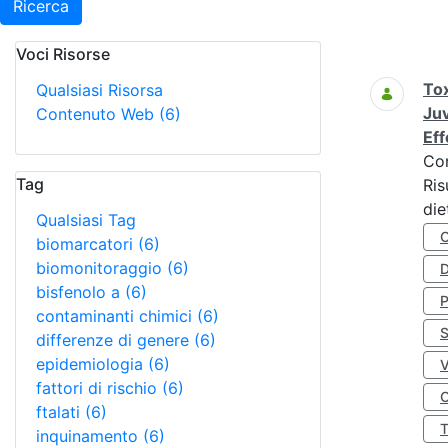
Ricerca
Voci Risorse
Ricerca
Tox
Qualsiasi Risorsa
Juv
Contenuto Web
(6)
Eff
Co
Tag
Ris
die
Qualsiasi Tag
biomarcatori
(6)
biomonitoraggio
(6)
D
bisfenolo a
(6)
contaminanti chimici
(6)
S
differenze di genere
(6)
epidemiologia
(6)
fattori di rischio
(6)
O
ftalati
(6)
inquinamento
(6)