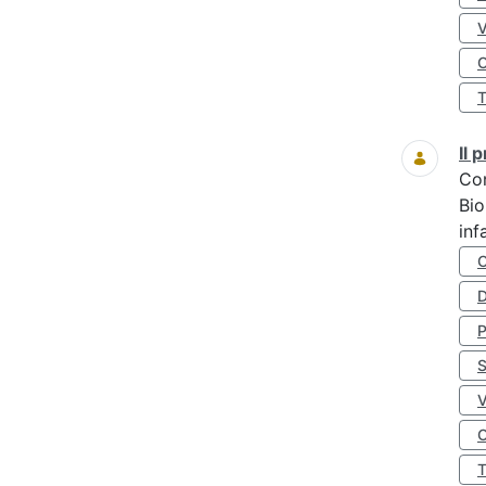
O
Il
Co
Bio
inf
D
S
O