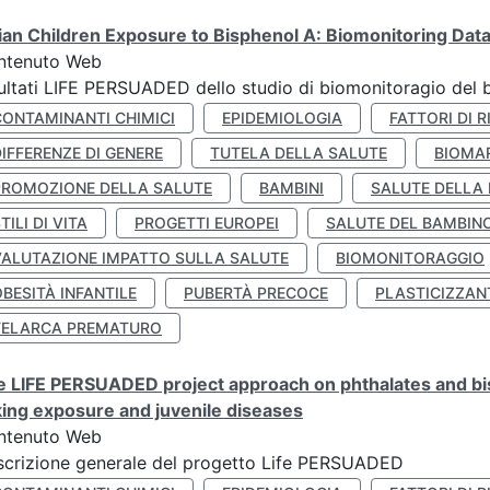
lian Children Exposure to Bisphenol A: Biomonitoring Da
ntenuto Web
ultati LIFE PERSUADED dello studio di biomonitoragio del 
CONTAMINANTI CHIMICI
EPIDEMIOLOGIA
FATTORI DI R
IFFERENZE DI GENERE
TUTELA DELLA SALUTE
BIOMA
PROMOZIONE DELLA SALUTE
BAMBINI
SALUTE DELLA
TILI DI VITA
PROGETTI EUROPEI
SALUTE DEL BAMBIN
VALUTAZIONE IMPATTO SULLA SALUTE
BIOMONITORAGGIO
BESITÀ INFANTILE
PUBERTÀ PRECOCE
PLASTICIZZAN
TELARCA PREMATURO
 LIFE PERSUADED project approach on phthalates and bisp
king exposure and juvenile diseases
ntenuto Web
crizione generale del progetto Life PERSUADED