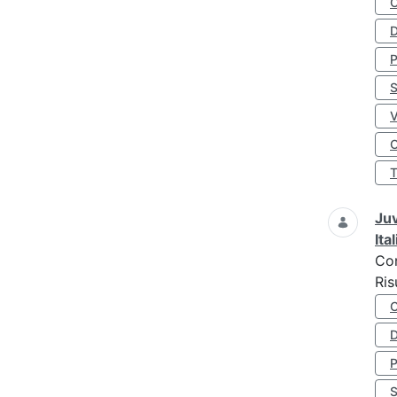
D
S
O
Juv
Ita
Co
Ris
D
S