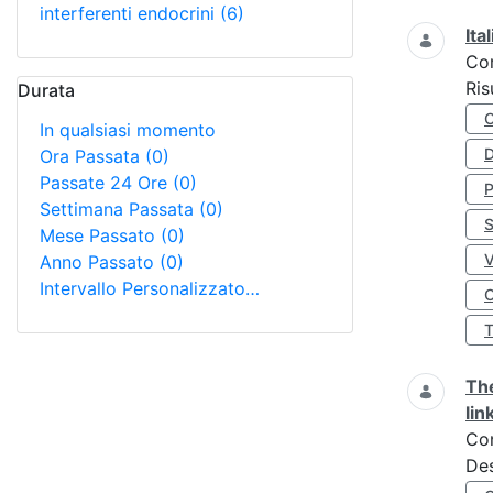
interferenti endocrini
(6)
Ita
Co
Ris
Durata
In qualsiasi momento
D
Ora Passata
(0)
Passate 24 Ore
(0)
Settimana Passata
(0)
S
Mese Passato
(0)
Anno Passato
(0)
Intervallo Personalizzato…
O
The
lin
Co
Des