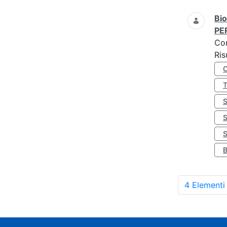
Bio
PE
Co
Ris
S
4 Elementi