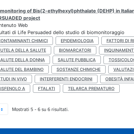
monitoring of Bis(2-ethylhexyl)phthalate (DEHP) in Italia
RSUADED project
ntenuto Web
ultati di Life Persuaded dello studio di biomonitoraggio
CONTAMINANTI CHIMICI
EPIDEMIOLOGIA
FATTORI DI R
TUTELA DELLA SALUTE
BIOMARCATORI
INQUINAMEN
SALUTE DELLA DONNA
SALUTE PUBBLICA
TOSSICOLO
SALUTE DEL BAMBINO
SOSTANZE CHIMICHE
VALUTAZI
TUDI IN VIVO
INTERFERENTI ENDOCRINI
OBESITÀ INFA
BISFENOLO A
FTALATI
TELARCA PREMATURO
Mostrati 5 - 6 su 6 risultati.