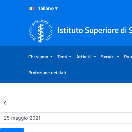
Salta al Contenuto
Salta al Footer
Istituto Superiore di 
Chi siamo
Temi
Attività
Servizi
Pub
Protezione dei dati
Risultati della Ricerca - Ev