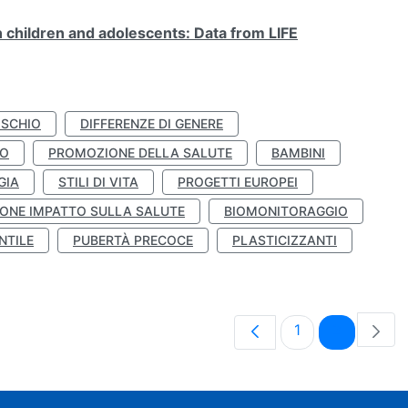
n children and adolescents: Data from LIFE
ISCHIO
DIFFERENZE DI GENERE
TO
PROMOZIONE DELLA SALUTE
BAMBINI
GIA
STILI DI VITA
PROGETTI EUROPEI
ONE IMPATTO SULLA SALUTE
BIOMONITORAGGIO
NTILE
PUBERTÀ PRECOCE
PLASTICIZZANTI
Pagina
Pagina
1
2