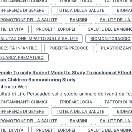
CONTAMINANTI CHIMICI
EPIDEMIOLOGIA
FATTORI DI R
IFFERENZE DI GENERE
TUTELA DELLA SALUTE
BIOMA
PROMOZIONE DELLA SALUTE
BAMBINI
SALUTE DELLA
TILI DI VITA
PROGETTI EUROPEI
SALUTE DEL BAMBIN
VALUTAZIONE IMPATTO SULLA SALUTE
BIOMONITORAGGIO
BESITÀ INFANTILE
PUBERTÀ PRECOCE
PLASTICIZZAN
TELARCA PREMATURO
enile Toxicity Rodent Model to Study Toxicological Effec
lian Children Biomonitoring Study
ntenuto Web
ultati di Life Persuaded sullo studio animale derivanti dall'
CONTAMINANTI CHIMICI
EPIDEMIOLOGIA
FATTORI DI R
IFFERENZE DI GENERE
TUTELA DELLA SALUTE
BIOMA
PROMOZIONE DELLA SALUTE
BAMBINI
SALUTE DELLA
TILI DI VITA
PROGETTI EUROPEI
SALUTE DEL BAMBIN