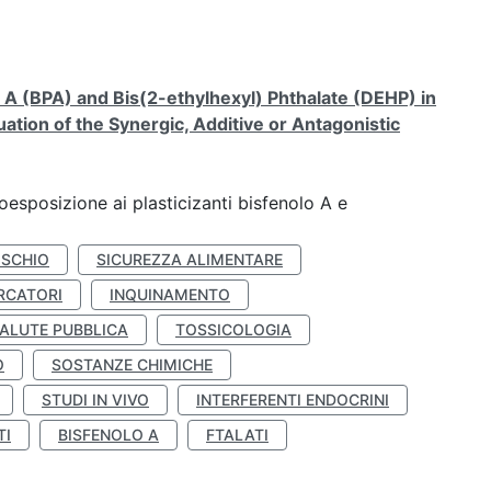
A (BPA) and Bis(2-ethylhexyl) Phthalate (DEHP) in
ation of the Synergic, Additive or Antagonistic
coesposizione ai plasticizanti bisfenolo A e
ISCHIO
SICUREZZA ALIMENTARE
RCATORI
INQUINAMENTO
ALUTE PUBBLICA
TOSSICOLOGIA
O
SOSTANZE CHIMICHE
STUDI IN VIVO
INTERFERENTI ENDOCRINI
TI
BISFENOLO A
FTALATI