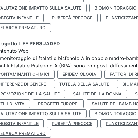
VALUTAZIONE IMPATTO SULLA SALUTE
BIOMONITORAGGIO
BESITÀ INFANTILE
PUBERTÀ PRECOCE
PLASTICIZZAN
TELARCA PREMATURO
 progetto LIFE PERSUADED
ntenuto Web
monitoraggio di ftalati e bisfenolo A in coppie madre-bamb
antili Ftalati e Bisfenolo A (BPA) sono composti diffusamente 
CONTAMINANTI CHIMICI
EPIDEMIOLOGIA
FATTORI DI R
IFFERENZE DI GENERE
TUTELA DELLA SALUTE
BIOMA
PROMOZIONE DELLA SALUTE
SALUTE DELLA DONNA
S
TILI DI VITA
PROGETTI EUROPEI
SALUTE DEL BAMBIN
VALUTAZIONE IMPATTO SULLA SALUTE
BIOMONITORAGGIO
BESITÀ INFANTILE
PUBERTÀ PRECOCE
PLASTICIZZAN
TELARCA PREMATURO