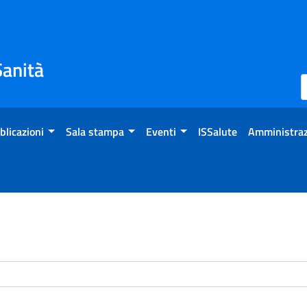
Sanità
blicazioni
Sala stampa
Eventi
ISSalute
Amministraz
enti