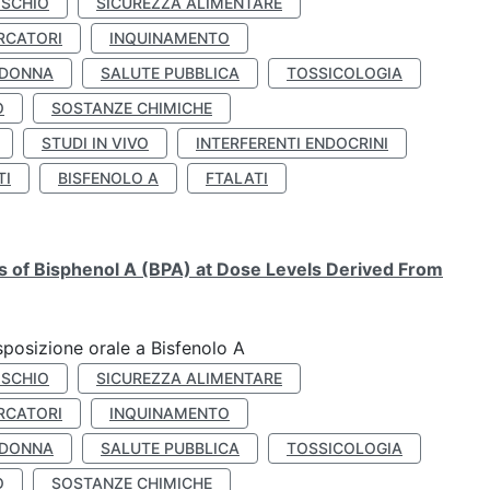
ISCHIO
SICUREZZA ALIMENTARE
RCATORI
INQUINAMENTO
 DONNA
SALUTE PUBBLICA
TOSSICOLOGIA
O
SOSTANZE CHIMICHE
STUDI IN VIVO
INTERFERENTI ENDOCRINI
TI
BISFENOLO A
FTALATI
ts of Bisphenol A (BPA) at Dose Levels Derived From
esposizione orale a Bisfenolo A
ISCHIO
SICUREZZA ALIMENTARE
RCATORI
INQUINAMENTO
 DONNA
SALUTE PUBBLICA
TOSSICOLOGIA
O
SOSTANZE CHIMICHE