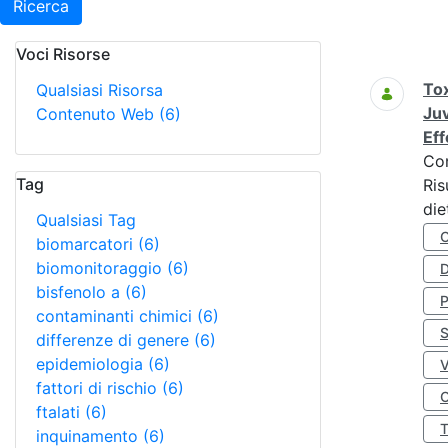
Ricerca
Voci Risorse
Ricerca
Tox
Qualsiasi Risorsa
Juv
Contenuto Web
(6)
Eff
Co
Tag
Ris
die
Qualsiasi Tag
biomarcatori
(6)
biomonitoraggio
(6)
D
bisfenolo a
(6)
contaminanti chimici
(6)
S
differenze di genere
(6)
epidemiologia
(6)
fattori di rischio
(6)
O
ftalati
(6)
inquinamento
(6)