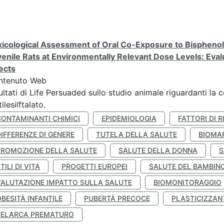
icological Assessment of Oral Co-Exposure to Bisphenol 
enile Rats at Environmentally Relevant Dose Levels: Evalu
ects
ntenuto Web
ultati di Life Persuaded sullo studio animale riguardanti la 
tilesilftalato.
CONTAMINANTI CHIMICI
EPIDEMIOLOGIA
FATTORI DI R
IFFERENZE DI GENERE
TUTELA DELLA SALUTE
BIOMA
PROMOZIONE DELLA SALUTE
SALUTE DELLA DONNA
S
TILI DI VITA
PROGETTI EUROPEI
SALUTE DEL BAMBIN
VALUTAZIONE IMPATTO SULLA SALUTE
BIOMONITORAGGIO
BESITÀ INFANTILE
PUBERTÀ PRECOCE
PLASTICIZZAN
TELARCA PREMATURO