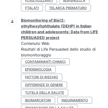
PLASTICIZZANTI
BISFENOLO A
FTALATI
TELARCA PREMATURO
Biomonitoring of Bis(2-
ethylhexyl)phthalate (DEHP) in Italian
children and adolescents: Data from LIFE
PERSUADED project
Contenuto Web
Risultati di Life Persuaded dello studio di
biomonitoraggio
CONTAMINANTI CHIMICI
EPIDEMIOLOGIA
FATTORI DI RISCHIO
DIFFERENZE DI GENERE
TUTELA DELLA SALUTE
BIOMARCATORI
INQUINAMENTO
PROMOZIONE DELLA SALUTE