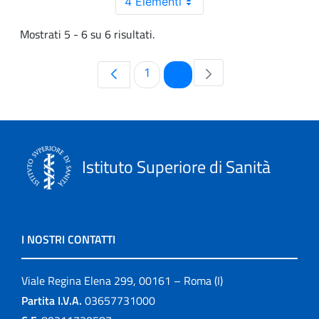
4 Elementi
Mostrati 5 - 6 su 6 risultati.
Pagina
Pagina
1
2
Istituto Superiore di Sanità
I NOSTRI CONTATTI
Viale Regina Elena 299, 00161 – Roma (I)
Partita I.V.A.
03657731000