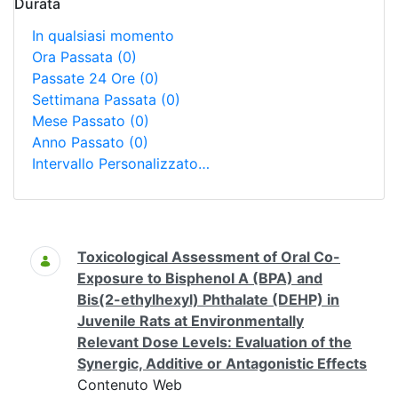
Durata
In qualsiasi momento
Ora Passata
(0)
Passate 24 Ore
(0)
Settimana Passata
(0)
Mese Passato
(0)
Anno Passato
(0)
Intervallo Personalizzato…
Ricerca
Toxicological Assessment of Oral Co-
Exposure to Bisphenol A (BPA) and
Bis(2-ethylhexyl) Phthalate (DEHP) in
Juvenile Rats at Environmentally
Relevant Dose Levels: Evaluation of the
Synergic, Additive or Antagonistic Effects
Contenuto Web