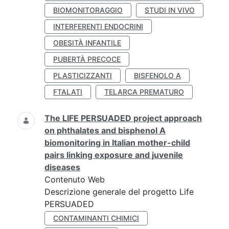
BIOMONITORAGGIO
STUDI IN VIVO
INTERFERENTI ENDOCRINI
OBESITÀ INFANTILE
PUBERTÀ PRECOCE
PLASTICIZZANTI
BISFENOLO A
FTALATI
TELARCA PREMATURO
The LIFE PERSUADED project approach
on phthalates and bisphenol A
biomonitoring in Italian mother-child
pairs linking exposure and juvenile
diseases
Contenuto Web
Descrizione generale del progetto Life
PERSUADED
CONTAMINANTI CHIMICI