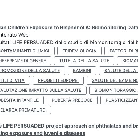
lian Children Exposure to Bisphenol A: Biomonitoring Da
ntenuto Web
ultati LIFE PERSUADED dello studio di biomonitoragio del 
CONTAMINANTI CHIMICI
EPIDEMIOLOGIA
FATTORI DI R
IFFERENZE DI GENERE
TUTELA DELLA SALUTE
BIOMA
PROMOZIONE DELLA SALUTE
BAMBINI
SALUTE DELLA
TILI DI VITA
PROGETTI EUROPEI
SALUTE DEL BAMBIN
VALUTAZIONE IMPATTO SULLA SALUTE
BIOMONITORAGGIO
BESITÀ INFANTILE
PUBERTÀ PRECOCE
PLASTICIZZAN
TELARCA PREMATURO
 LIFE PERSUADED project approach on phthalates and bisp
king exposure and juvenile diseases