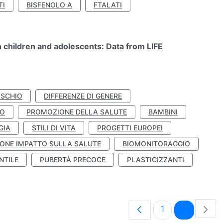
TI
BISFENOLO A
FTALATI
n children and adolescents: Data from LIFE
ISCHIO
DIFFERENZE DI GENERE
TO
PROMOZIONE DELLA SALUTE
BAMBINI
GIA
STILI DI VITA
PROGETTI EUROPEI
ONE IMPATTO SULLA SALUTE
BIOMONITORAGGIO
NTILE
PUBERTÀ PRECOCE
PLASTICIZZANTI
Pagina
Pagina
1
2