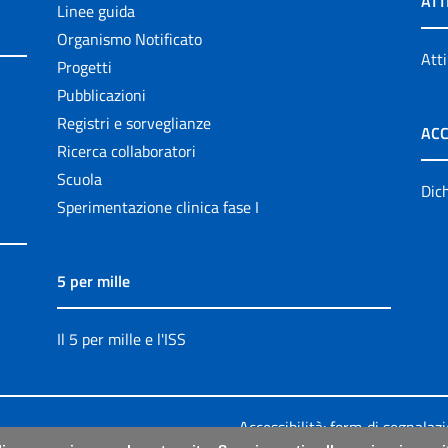
ATT
Linee guida
Organismo Notificato
Atti
Progetti
Pubblicazioni
Registri e sorveglianze
ACC
Ricerca collaboratori
Scuola
Dich
Sperimentazione clinica fase I
5 per mille
Il 5 per mille e l'ISS
Accessibilità: form di segnalaz