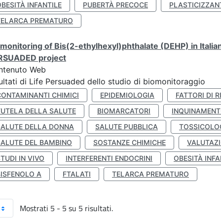
BESITÀ INFANTILE
PUBERTÀ PRECOCE
PLASTICIZZAN
TELARCA PREMATURO
monitoring of Bis(2-ethylhexyl)phthalate (DEHP) in Italia
RSUADED project
ntenuto Web
ultati di Life Persuaded dello studio di biomonitoraggio
CONTAMINANTI CHIMICI
EPIDEMIOLOGIA
FATTORI DI R
TUTELA DELLA SALUTE
BIOMARCATORI
INQUINAMEN
SALUTE DELLA DONNA
SALUTE PUBBLICA
TOSSICOLO
SALUTE DEL BAMBINO
SOSTANZE CHIMICHE
VALUTAZI
TUDI IN VIVO
INTERFERENTI ENDOCRINI
OBESITÀ INFA
BISFENOLO A
FTALATI
TELARCA PREMATURO
Mostrati 5 - 5 su 5 risultati.