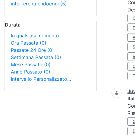
Co
interferenti endocrini
(5)
Des
Durata
D
In qualsiasi momento
Ora Passata
(0)
S
Passate 24 Ore
(0)
Settimana Passata
(0)
Mese Passato
(0)
O
Anno Passato
(0)
Intervallo Personalizzato…
Juv
Ita
Co
Ris
D