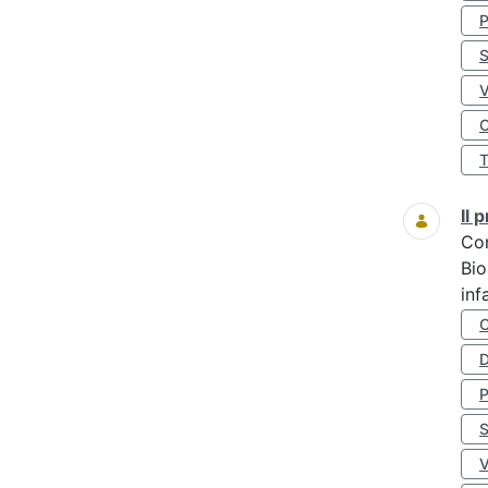
S
O
Il
Co
Bio
inf
D
S