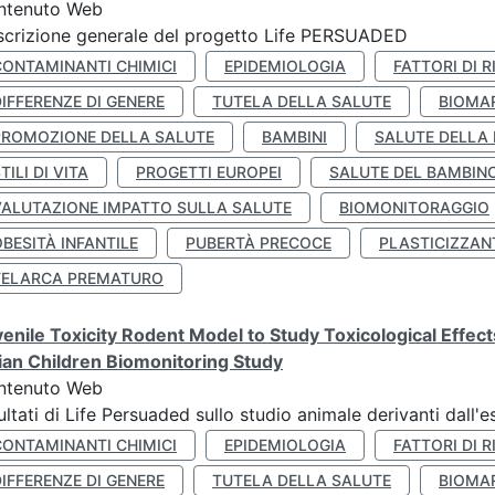
ntenuto Web
crizione generale del progetto Life PERSUADED
CONTAMINANTI CHIMICI
EPIDEMIOLOGIA
FATTORI DI R
IFFERENZE DI GENERE
TUTELA DELLA SALUTE
BIOMA
PROMOZIONE DELLA SALUTE
BAMBINI
SALUTE DELLA
TILI DI VITA
PROGETTI EUROPEI
SALUTE DEL BAMBIN
VALUTAZIONE IMPATTO SULLA SALUTE
BIOMONITORAGGIO
BESITÀ INFANTILE
PUBERTÀ PRECOCE
PLASTICIZZAN
TELARCA PREMATURO
enile Toxicity Rodent Model to Study Toxicological Effec
lian Children Biomonitoring Study
ntenuto Web
ultati di Life Persuaded sullo studio animale derivanti dall'
CONTAMINANTI CHIMICI
EPIDEMIOLOGIA
FATTORI DI R
IFFERENZE DI GENERE
TUTELA DELLA SALUTE
BIOMA