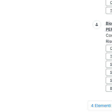
O
Bio
PE
Co
Ris
S
4 Elementi