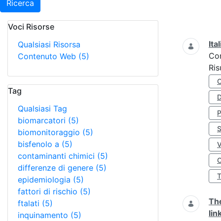
Ricerca
Voci Risorse
Ricerca
Ita
Qualsiasi Risorsa
Co
Contenuto Web
(5)
Ris
Tag
D
Qualsiasi Tag
biomarcatori
(5)
S
biomonitoraggio
(5)
bisfenolo a
(5)
contaminanti chimici
(5)
O
differenze di genere
(5)
epidemiologia
(5)
fattori di rischio
(5)
The
ftalati
(5)
lin
inquinamento
(5)