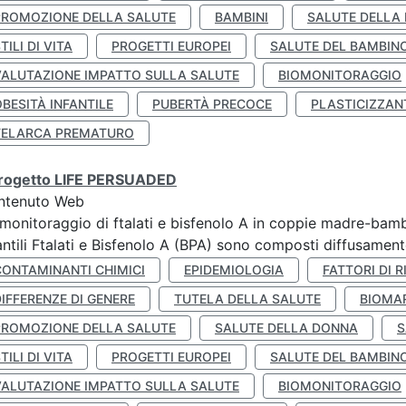
PROMOZIONE DELLA SALUTE
BAMBINI
SALUTE DELLA
TILI DI VITA
PROGETTI EUROPEI
SALUTE DEL BAMBIN
VALUTAZIONE IMPATTO SULLA SALUTE
BIOMONITORAGGIO
BESITÀ INFANTILE
PUBERTÀ PRECOCE
PLASTICIZZAN
TELARCA PREMATURO
 progetto LIFE PERSUADED
ntenuto Web
monitoraggio di ftalati e bisfenolo A in coppie madre-bamb
antili Ftalati e Bisfenolo A (BPA) sono composti diffusamente 
CONTAMINANTI CHIMICI
EPIDEMIOLOGIA
FATTORI DI R
IFFERENZE DI GENERE
TUTELA DELLA SALUTE
BIOMA
PROMOZIONE DELLA SALUTE
SALUTE DELLA DONNA
S
TILI DI VITA
PROGETTI EUROPEI
SALUTE DEL BAMBIN
VALUTAZIONE IMPATTO SULLA SALUTE
BIOMONITORAGGIO