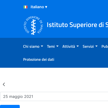
Salta al Contenuto
Salta al Footer
Istituto Superiore di 
Chi siamo
Temi
Attività
Servizi
Pub
Protezione dei dati
Risultati della Ricerca - Ev