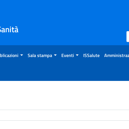
Sanità
blicazioni
Sala stampa
Eventi
ISSalute
Amministraz
enti