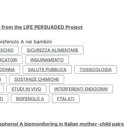
ta from the LIFE PERSUADED Project
bisfenolo A nei bambini
ISCHIO
SICUREZZA ALIMENTARE
RCATORI
INQUINAMENTO
 DONNA
SALUTE PUBBLICA
TOSSICOLOGIA
O
SOSTANZE CHIMICHE
STUDI IN VIVO
INTERFERENTI ENDOCRINI
TI
BISFENOLO A
FTALATI
henol A biomonitoring in Italian mother-child pairs