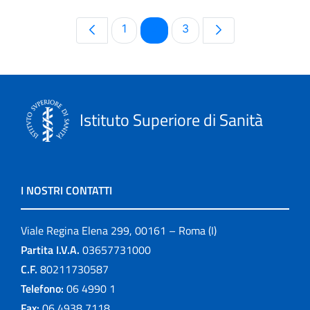
Pagina
Pagina
Pagina
1
2
3
Istituto Superiore di Sanità
I NOSTRI CONTATTI
Viale Regina Elena 299, 00161 – Roma (I)
Partita I.V.A.
03657731000
C.F.
80211730587
Telefono:
06 4990 1
Fax:
06 4938 7118