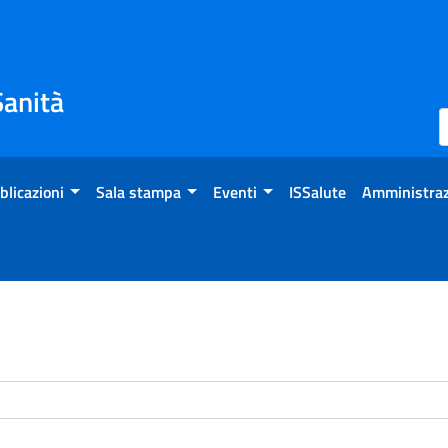
Sanità
blicazioni
Sala stampa
Eventi
ISSalute
Amministraz
enti