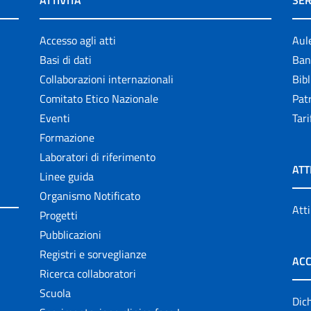
ATTIVITÀ
SER
Accesso agli atti
Aul
Basi di dati
Ban
Collaborazioni internazionali
Bibl
Comitato Etico Nazionale
Patr
Eventi
Tari
Formazione
Laboratori di riferimento
ATT
Linee guida
Organismo Notificato
Atti
Progetti
Pubblicazioni
Registri e sorveglianze
ACC
Ricerca collaboratori
Scuola
Dich