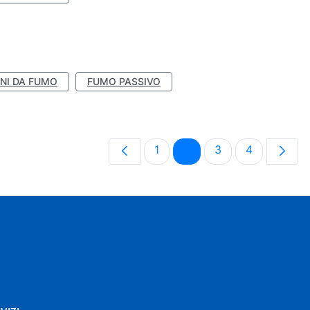
NI DA FUMO
FUMO PASSIVO
Pagina
Pagina
Pagina
Pagina
1
2
3
4