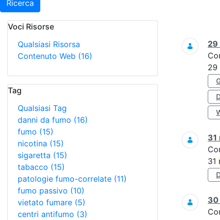
Ricerca
Voci Risorse
Ricerca
29
Qualsiasi Risorsa
Co
Contenuto Web
(16)
29
Tag
Qualsiasi Tag
danni da fumo
(16)
fumo
(15)
31
nicotina
(15)
Co
sigaretta
(15)
31
tabacco
(15)
patologie fumo-correlate
(11)
fumo passivo
(10)
3
vietato fumare
(5)
Co
centri antifumo
(3)