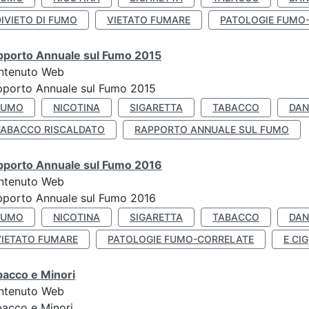
IVIETO DI FUMO
VIETATO FUMARE
PATOLOGIE FUMO
pporto Annuale sul Fumo 2015
ntenuto Web
pporto Annuale sul Fumo 2015
FUMO
NICOTINA
SIGARETTA
TABACCO
DAN
TABACCO RISCALDATO
RAPPORTO ANNUALE SUL FUMO
pporto Annuale sul Fumo 2016
ntenuto Web
pporto Annuale sul Fumo 2016
FUMO
NICOTINA
SIGARETTA
TABACCO
DAN
VIETATO FUMARE
PATOLOGIE FUMO-CORRELATE
E CIG
bacco e Minori
ntenuto Web
acco e Minori