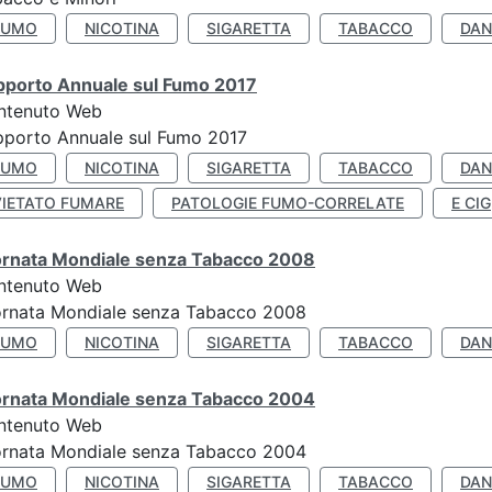
FUMO
NICOTINA
SIGARETTA
TABACCO
DAN
pporto Annuale sul Fumo 2017
ntenuto Web
porto Annuale sul Fumo 2017
FUMO
NICOTINA
SIGARETTA
TABACCO
DAN
VIETATO FUMARE
PATOLOGIE FUMO-CORRELATE
E CIG
ornata Mondiale senza Tabacco 2008
ntenuto Web
ornata Mondiale senza Tabacco 2008
FUMO
NICOTINA
SIGARETTA
TABACCO
DAN
ornata Mondiale senza Tabacco 2004
ntenuto Web
ornata Mondiale senza Tabacco 2004
FUMO
NICOTINA
SIGARETTA
TABACCO
DAN