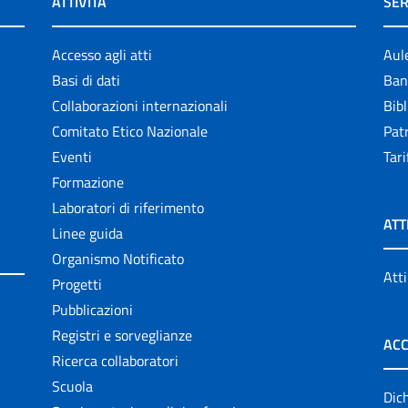
ATTIVITÀ
SER
Accesso agli atti
Aul
Basi di dati
Ban
Collaborazioni internazionali
Bibl
Comitato Etico Nazionale
Patr
Eventi
Tari
Formazione
Laboratori di riferimento
ATT
Linee guida
Organismo Notificato
Atti
Progetti
Pubblicazioni
Registri e sorveglianze
ACC
Ricerca collaboratori
Scuola
Dich