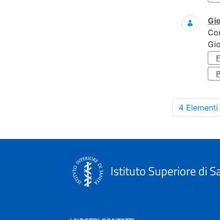
Gi
Co
Gi
4 Elementi
Istituto Superiore di S