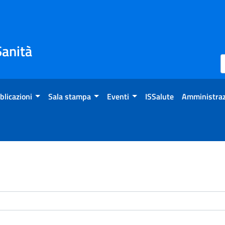
Sanità
blicazioni
Sala stampa
Eventi
ISSalute
Amministraz
enti