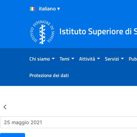
Salta al Contenuto
Salta al Footer
Istituto Superiore di 
Chi siamo
Temi
Attività
Servizi
Pub
Protezione dei dati
Risultati della Ricerca - Ev