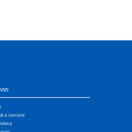
VIZI
e
di e concorsi
ioteca
ocini