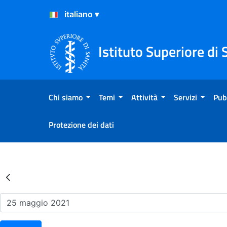
Salta al Contenuto
Salta al Footer
Istituto Superiore di 
Chi siamo
Temi
Attività
Servizi
Pub
Protezione dei dati
Risultati della Ricerca - Ev