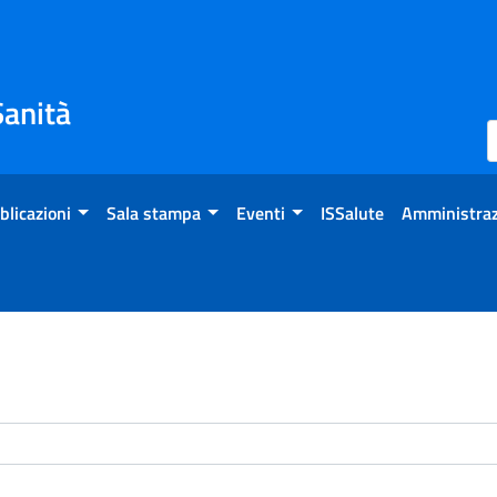
Sanità
blicazioni
Sala stampa
Eventi
ISSalute
Amministraz
enti