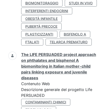
BIOMONITORAGGIO
STUDI IN VIVO
INTERFERENTI ENDOCRINI
OBESITÀ INFANTILE
PUBERTÀ PRECOCE
PLASTICIZZANTI
BISFENOLO A
FTALATI
TELARCA PREMATURO
The LIFE PERSUADED project approach
on phthalates and bisphenol A
biomonitoring in Italian mother-child
pairs linking exposure and juvenile
diseases
Contenuto Web
Descrizione generale del progetto Life
PERSUADED
CONTAMINANTI CHIMICI