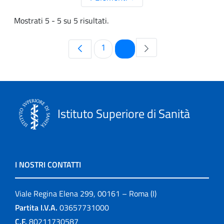
Mostrati 5 - 5 su 5 risultati.
Pagina
Pagina
1
2
Istituto Superiore di Sanità
I NOSTRI CONTATTI
Viale Regina Elena 299, 00161 – Roma (I)
Partita I.V.A.
03657731000
C.F.
80211730587