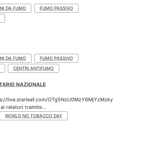
NI DA FUMO
FUMO PASSIVO
NI DA FUMO
FUMO PASSIVO
CENTRI ANTIFUMO
ITARIO NAZIONALE
 https://live.starleaf.com/OTg5NzU0MzY6MjYzMzky
 relatori tramite...
WORLD NO TOBACCO DAY