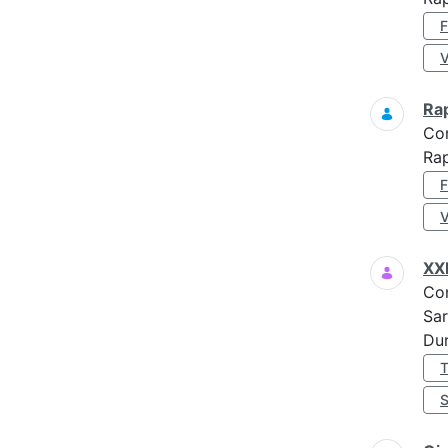
Ra
Co
Rap
XX
Co
Sar
Dur