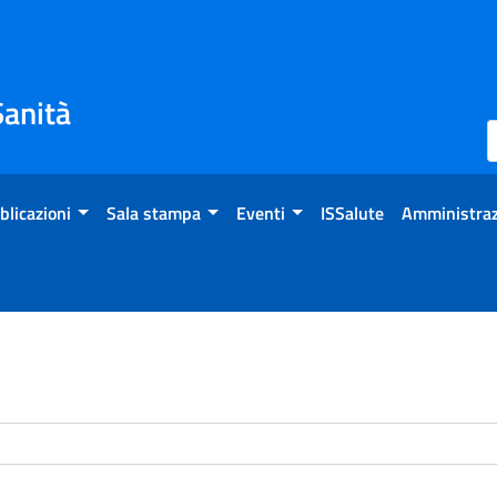
Sanità
blicazioni
Sala stampa
Eventi
ISSalute
Amministraz
enti