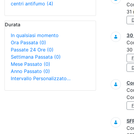
centri antifumo
(4)
Co
31
Durata
In qualsiasi momento
3
Ora Passata
(0)
Co
Passate 24 Ore
(0)
30
Settimana Passata
(0)
Mese Passato
(0)
D
Anno Passato
(0)
Intervallo Personalizzato…
Con
Co
Con
SF
Co