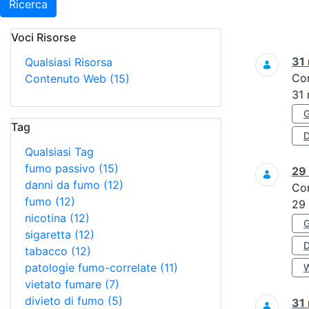
Ricerca
Voci Risorse
Ricerca
31
Qualsiasi Risorsa
Co
Contenuto Web
(15)
31
Tag
D
Qualsiasi Tag
fumo passivo
(15)
29
danni da fumo
(12)
Co
fumo
(12)
29
nicotina
(12)
sigaretta
(12)
tabacco
(12)
patologie fumo-correlate
(11)
vietato fumare
(7)
divieto di fumo
(5)
31