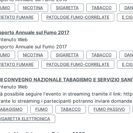
FUMO
NICOTINA
SIGARETTA
TABACCO
DAN
VIETATO FUMARE
PATOLOGIE FUMO-CORRELATE
E CIG
pporto Annuale sul Fumo 2017
ntenuto Web
porto Annuale sul Fumo 2017
FUMO
NICOTINA
SIGARETTA
TABACCO
DAN
VIETATO FUMARE
PATOLOGIE FUMO-CORRELATE
E CIG
III CONVEGNO NAZIONALE TABAGISMO E SERVIZIO SAN
ntenuto Web
à possibile seguire l'evento in streaming tramite il link:
ante lo streaming i partecipanti potranno inviare domande ai
TABAGISMO
FUMO
TABACCO
FUMO PASSIVO
SIGARETTA ELETTRONICA