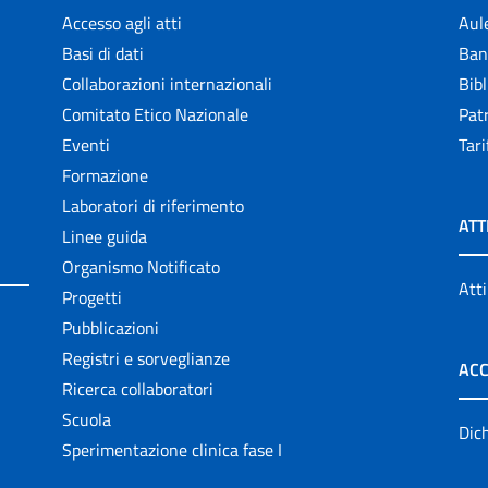
Accesso agli atti
Aul
Basi di dati
Ban
Collaborazioni internazionali
Bibl
Comitato Etico Nazionale
Patr
Eventi
Tari
Formazione
Laboratori di riferimento
ATT
Linee guida
Organismo Notificato
Atti
Progetti
Pubblicazioni
Registri e sorveglianze
ACC
Ricerca collaboratori
Scuola
Dich
Sperimentazione clinica fase I