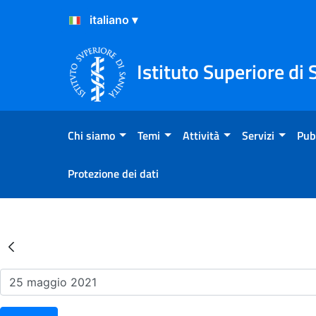
Salta al Contenuto
Salta al Footer
Istituto Superiore di 
Chi siamo
Temi
Attività
Servizi
Pub
Protezione dei dati
Risultati della Ricerca - Ev