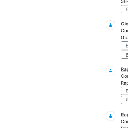
SF
Gi
Co
Gio
Ra
Co
Rap
Ra
Co