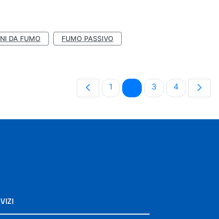
NI DA FUMO
FUMO PASSIVO
Pagina
Pagina
Pagina
Pagina
1
2
3
4
VIZI