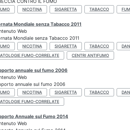
RECCIA CONTRO IL FUMO
FUMO
NICOTINA
SIGARETTA
TABACCO
FUM
ornata Mondiale senza Tabacco 2011
ntenuto Web
rnata Mondiale senza Tabacco 2011
FUMO
NICOTINA
SIGARETTA
TABACCO
DAN
PATOLOGIE FUMO-CORRELATE
CENTRI ANTIFUMO
pporto annuale sul fumo 2006
ntenuto Web
porto annuale sul fumo 2006
FUMO
NICOTINA
SIGARETTA
TABACCO
DAN
PATOLOGIE FUMO-CORRELATE
pporto Annuale sul Fumo 2014
ntenuto Web