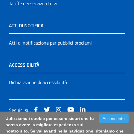
Tariffe dei servizi a terzi
ATTI DI NOTIFICA
Atti di notificazione per pubblici proclami
ACCESSIBILITÀ
Dichiarazione di accessibilità
Seguici su:
Utilizziamo i cookie per essere sicuri che tu
Acconsento
Accessibilità: form di segnalazione di prima istanza per
possa avere la migliore esperienza sul
nostro sito. Se vai avanti nella navigazione, riteniamo che
questa pagina
|
Note Legali
|
Sitemap