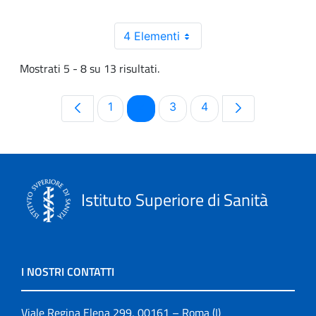
4 Elementi
Mostrati 5 - 8 su 13 risultati.
Pagina
Pagina
Pagina
Pagina
1
2
3
4
Istituto Superiore di Sanità
I NOSTRI CONTATTI
Viale Regina Elena 299, 00161 – Roma (I)