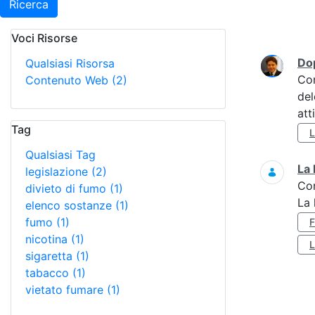
Ricerca
Voci Risorse
Ricerca
Do
Qualsiasi Risorsa
Co
Contenuto Web
(2)
del
att
Tag
Qualsiasi Tag
La 
legislazione
(2)
Co
divieto di fumo
(1)
La 
elenco sostanze
(1)
fumo
(1)
nicotina
(1)
sigaretta
(1)
tabacco
(1)
vietato fumare
(1)