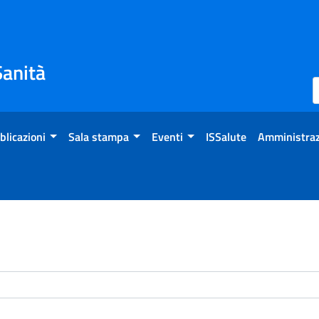
Sanità
blicazioni
Sala stampa
Eventi
ISSalute
Amministraz
enti