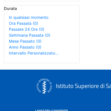
Durata
In qualsiasi momento
Ora Passata
(0)
Passate 24 Ore
(0)
Settimana Passata
(0)
Mese Passato
(0)
Anno Passato
(0)
Intervallo Personalizzato…
Istituto Superiore di S