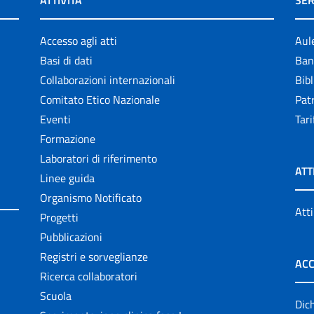
ATTIVITÀ
SER
Accesso agli atti
Aul
Basi di dati
Ban
Collaborazioni internazionali
Bibl
Comitato Etico Nazionale
Patr
Eventi
Tari
Formazione
Laboratori di riferimento
ATT
Linee guida
Organismo Notificato
Atti
Progetti
Pubblicazioni
Registri e sorveglianze
ACC
Ricerca collaboratori
Scuola
Dich