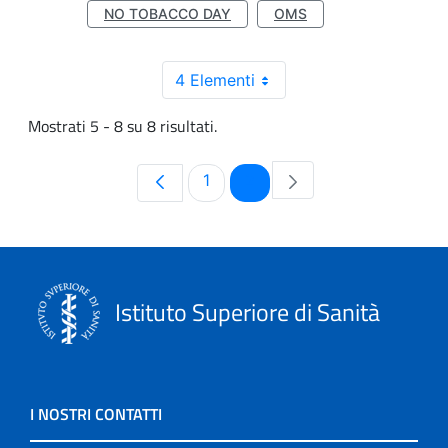
NO TOBACCO DAY
OMS
4 Elementi
Mostrati 5 - 8 su 8 risultati.
Pagina
Pagina
1
2
Istituto Superiore di Sanità
I NOSTRI CONTATTI