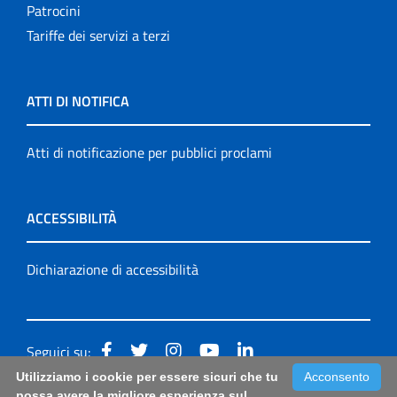
Patrocini
Tariffe dei servizi a terzi
ATTI DI NOTIFICA
Atti di notificazione per pubblici proclami
ACCESSIBILITÀ
Dichiarazione di accessibilità
Seguici su:
Utilizziamo i cookie per essere sicuri che tu
Acconsento
Accessibilità: form di segnalazione di prima istanza per
possa avere la migliore esperienza sul