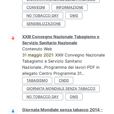
CONVEGNI
INFORMAZIONE
NO TOBACCO DAY
OMS
SENSIBILIZZAZIONE
XXIII Convegno Nazionale Tabagismo e
Servizio Sanitario Nazionale
Contenuto Web
31
maggio
2021
: XXIII Convegno Nazionale
Tabagismo e Servizio Sanitario
Nazionale...Programma dei lavori PDF in
allegato Centro Programma 31...
TABAGISMO
CNDD
GIORNATA MONDIALE SENZA TABACCO
NO TOBACCO DAY
OMS
Giornata Mondiale senza tabacco 2014 -