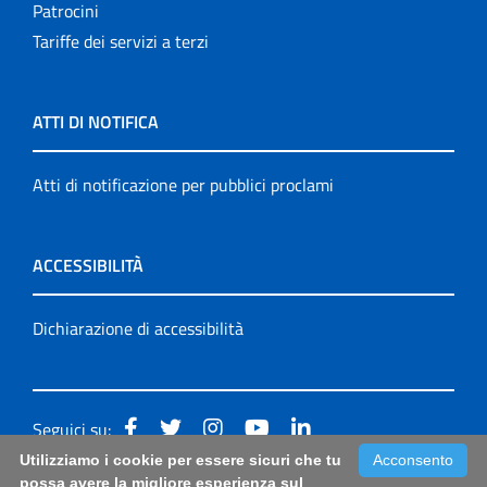
Patrocini
Tariffe dei servizi a terzi
ATTI DI NOTIFICA
Atti di notificazione per pubblici proclami
ACCESSIBILITÀ
Dichiarazione di accessibilità
Seguici su:
Utilizziamo i cookie per essere sicuri che tu
Acconsento
Accessibilità: form di segnalazione di prima istanza per
possa avere la migliore esperienza sul