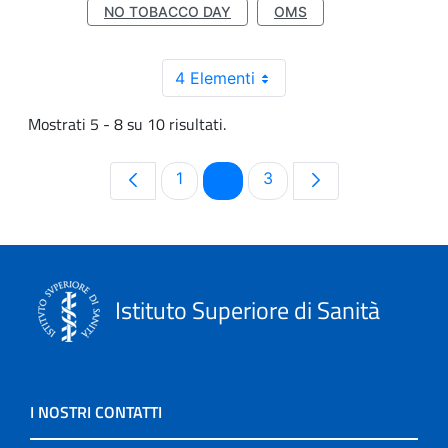
NO TOBACCO DAY
OMS
4 Elementi
Mostrati 5 - 8 su 10 risultati.
Pagina
Pagina
Pagina
1
2
3
Istituto Superiore di Sanità
I NOSTRI CONTATTI