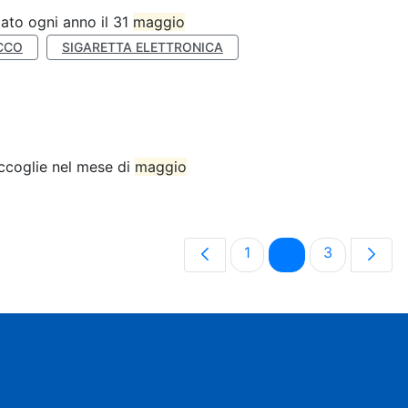
ato ogni anno il 31
maggio
CCO
SIGARETTA ELETTRONICA
accoglie nel mese di
maggio
Pagina
Pagina
Pagina
1
2
3