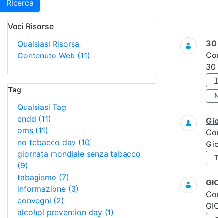
Ricerca
Voci Risorse
Ricerca
3
Qualsiasi Risorsa
Co
Contenuto Web
(11)
30
Tag
Qualsiasi Tag
cndd
(11)
Gi
oms
(11)
Co
no tobacco day
(10)
Gi
giornata mondiale senza tabacco
(9)
tabagismo
(7)
GI
informazione
(3)
Co
convegni
(2)
GI
alcohol prevention day
(1)