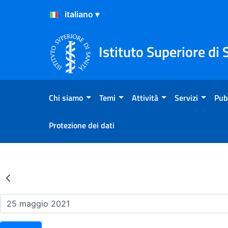
Salta al Contenuto
Salta al Footer
Istituto Superiore di 
Chi siamo
Temi
Attività
Servizi
Pub
Protezione dei dati
Risultati della Ricerca - Ev