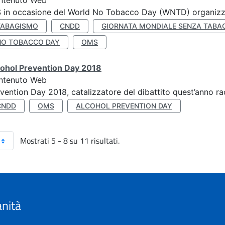
ntenuto Web
S in occasione del World No Tobacco Day (WNTD) organizz
TABAGISMO
CNDD
GIORNATA MONDIALE SENZA TABA
NO TOBACCO DAY
OMS
cohol Prevention Day 2018
ntenuto Web
vention Day 2018, catalizzatore del dibattito quest’anno r
CNDD
OMS
ALCOHOL PREVENTION DAY
Mostrati 5 - 8 su 11 risultati.
anità