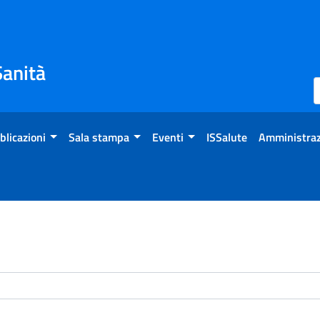
Sanità
blicazioni
Sala stampa
Eventi
ISSalute
Amministraz
enti