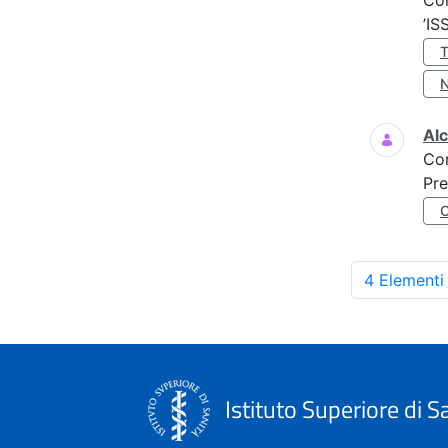
Co
’IS
Al
Co
Pre
4 Elementi
Istituto Superiore di S