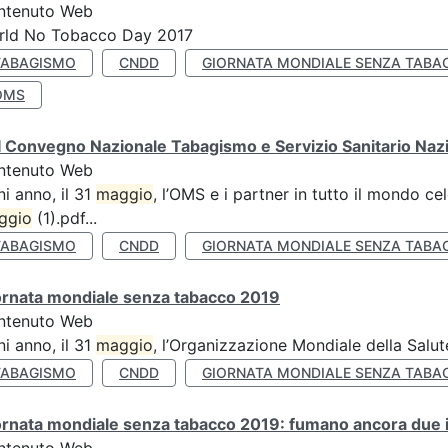
ntenuto Web
rld No Tobacco Day 2017
TABAGISMO
CNDD
GIORNATA MONDIALE SENZA TABA
OMS
 Convegno Nazionale Tabagismo e Servizio Sanitario Naz
ntenuto Web
i anno, il 31
maggio
, l’OMS e i partner in tutto il mondo 
ggio
(1).pdf...
TABAGISMO
CNDD
GIORNATA MONDIALE SENZA TABA
ornata mondiale senza tabacco 2019
ntenuto Web
i anno, il 31
maggio
, l’Organizzazione Mondiale della Salut
TABAGISMO
CNDD
GIORNATA MONDIALE SENZA TABA
rnata mondiale senza tabacco 2019: fumano ancora due ita