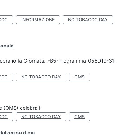
CCO
INFORMAZIONE
NO TOBACCO DAY
ionale
celebrano la Giornata...-B5-Programma-056D19-31-
CCO
NO TOBACCO DAY
OMS
e (OMS) celebra il
CCO
NO TOBACCO DAY
OMS
liani su dieci