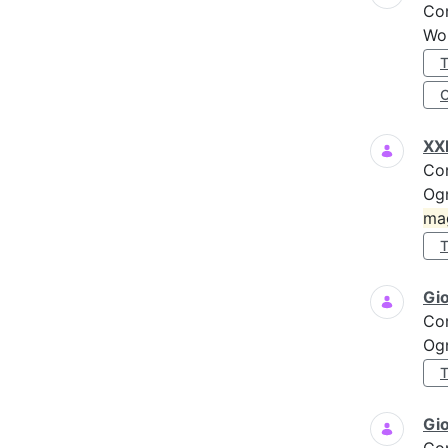
Co
Wo
XXI
Co
Ogn
ma
Gi
Co
Ogn
Gio