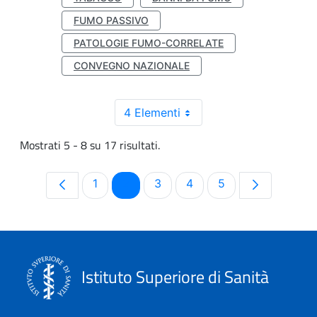
FUMO PASSIVO
PATOLOGIE FUMO-CORRELATE
CONVEGNO NAZIONALE
4 Elementi
Mostrati 5 - 8 su 17 risultati.
Pagina
Pagina
Pagina
Pagina
Pagina
1
2
3
4
5
Istituto Superiore di Sanità