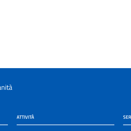
anità
ATTIVITÀ
SER