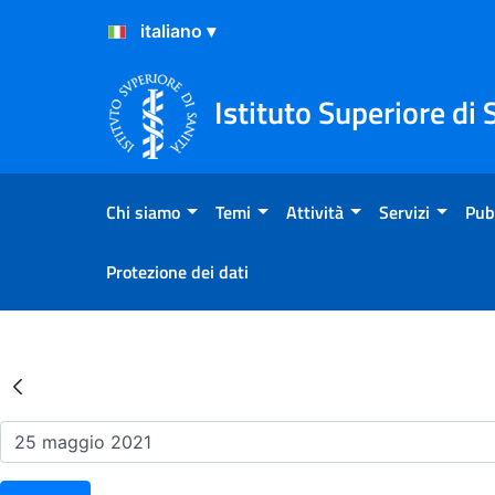
Salta al Contenuto
Salta al Footer
Istituto Superiore di 
Chi siamo
Temi
Attività
Servizi
Pub
Protezione dei dati
Risultati della Ricerca - Ev