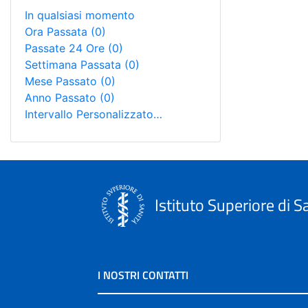
In qualsiasi momento
Ora Passata
(0)
Passate 24 Ore
(0)
Settimana Passata
(0)
Mese Passato
(0)
Anno Passato
(0)
Intervallo Personalizzato…
Istituto Superiore di S
I NOSTRI CONTATTI