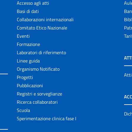
Accesso agli atti
Aul
Basi di dati
Ban
Collaborazioni internazionali
Bibl
Comitato Etico Nazionale
Patr
Eventi
Tari
Formazione
Laboratori di riferimento
ATT
Linee guida
Organismo Notificato
Atti
Progetti
Pubblicazioni
Registri e sorveglianze
ACC
Ricerca collaboratori
Scuola
Dich
Sperimentazione clinica fase I