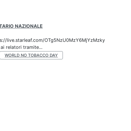
ITARIO NAZIONALE
 https://live.starleaf.com/OTg5NzU0MzY6MjYzMzky
 relatori tramite...
WORLD NO TOBACCO DAY