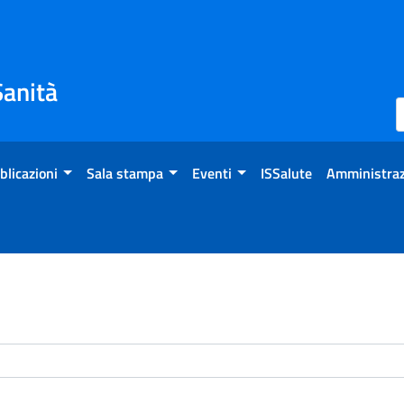
Sanità
blicazioni
Sala stampa
Eventi
ISSalute
Amministraz
enti