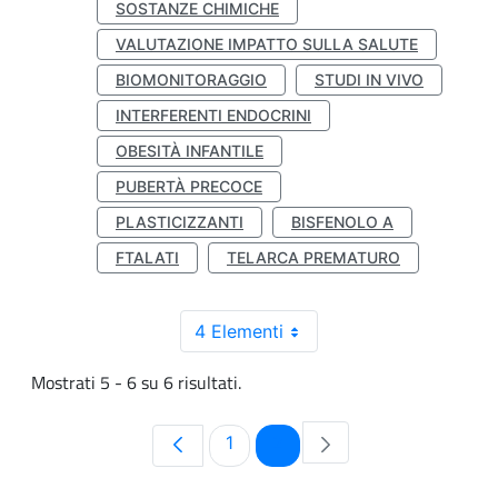
SOSTANZE CHIMICHE
VALUTAZIONE IMPATTO SULLA SALUTE
BIOMONITORAGGIO
STUDI IN VIVO
INTERFERENTI ENDOCRINI
OBESITÀ INFANTILE
PUBERTÀ PRECOCE
PLASTICIZZANTI
BISFENOLO A
FTALATI
TELARCA PREMATURO
4 Elementi
Mostrati 5 - 6 su 6 risultati.
Pagina
Pagina
1
2