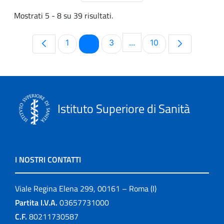
Mostrati 5 - 8 su 39 risultati.
Pagina
Pagina
Pagina
Pagina
1
2
3
...
10
Pagine intermedie Use T
Istituto Superiore di Sanità
I NOSTRI CONTATTI
Viale Regina Elena 299, 00161 – Roma (I)
Partita I.V.A.
03657731000
C.F.
80211730587