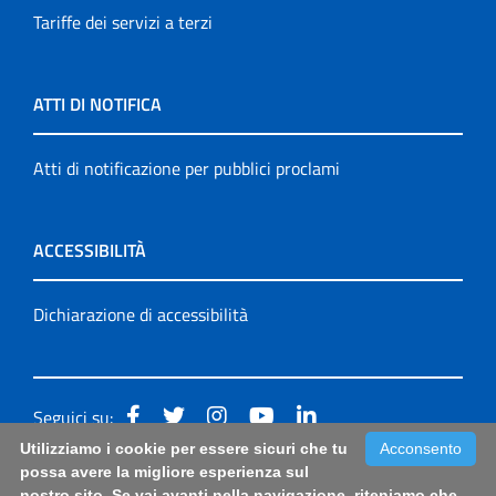
Tariffe dei servizi a terzi
ATTI DI NOTIFICA
Atti di notificazione per pubblici proclami
ACCESSIBILITÀ
Dichiarazione di accessibilità
Seguici su:
Utilizziamo i cookie per essere sicuri che tu
Acconsento
Accessibilità: form di segnalazione di prima istanza per
possa avere la migliore esperienza sul
nostro sito. Se vai avanti nella navigazione, riteniamo che