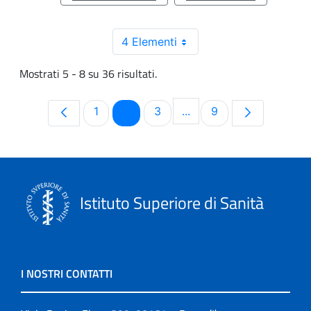
4 Elementi
Mostrati 5 - 8 su 36 risultati.
Pagina
Pagina
Pagina
Pagina
1
2
3
...
9
Pagine intermedie Use T
Istituto Superiore di Sanità
I NOSTRI CONTATTI